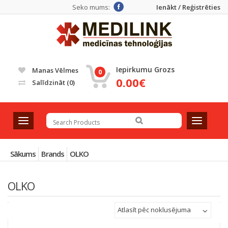
Seko mums:
Ienākt / Reģistrēties
Iepirkumu Grozs
Manas Vēlmes
0
0.00€
Salīdzināt
(0)
T
T
o
o
g
g
g
g
Sākums
Brands
OLKO
l
l
e
e
OLKO
n
n
a
a
v
v
Atlasīt pēc noklusējuma
i
i
g
g