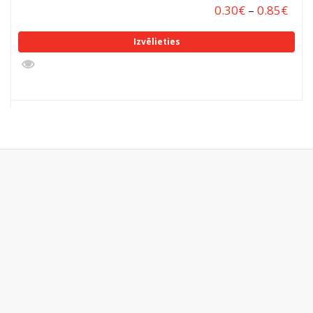
0.30
€
–
0.85
€
Izvēlieties