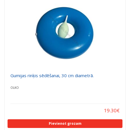
a
a
t
t
i
i
o
o
n
n
Gumijas rinķis sēdēšanai, 30 cm diametrā.
OLKO
19.30
€
Pievienot grozam