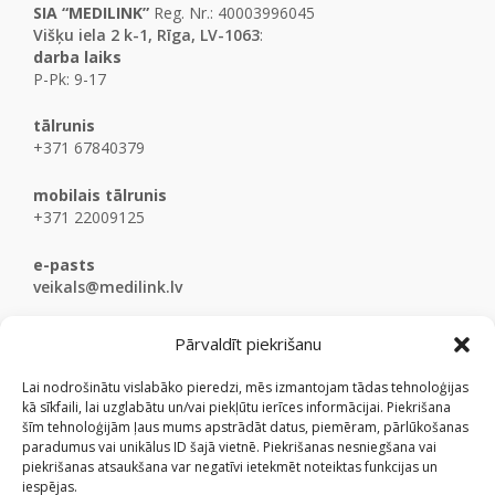
SIA “MEDILINK”
Reg. Nr.: 40003996045
Višķu iela 2 k-1, Rīga, LV-1063
:
darba laiks
P-Pk: 9-17
tālrunis
+371 67840379
mobilais tālrunis
+371 22009125
e-pasts
veikals@medilink.lv
Pārvaldīt piekrišanu
Lai nodrošinātu vislabāko pieredzi, mēs izmantojam tādas tehnoloģijas
kā sīkfaili, lai uzglabātu un/vai piekļūtu ierīces informācijai. Piekrišana
šīm tehnoloģijām ļaus mums apstrādāt datus, piemēram, pārlūkošanas
paradumus vai unikālus ID šajā vietnē. Piekrišanas nesniegšana vai
piekrišanas atsaukšana var negatīvi ietekmēt noteiktas funkcijas un
iespējas.