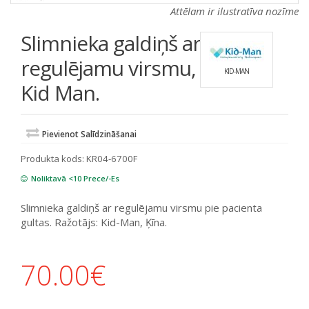
Attēlam ir ilustratīva nozīme
Slimnieka galdiņš ar
regulējamu virsmu,
KID-MAN
Kid Man.
Pievienot Salīdzināšanai
Produkta kods:
KR04-6700F
Noliktavā <10 Prece/-Es
Slimnieka galdiņš ar regulējamu virsmu pie pacienta
gultas. Ražotājs: Kid-Man, Ķīna.
70.00
€