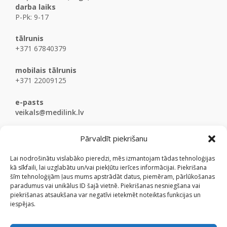
darba laiks
P-Pk: 9-17
tālrunis
+371 67840379
mobilais tālrunis
+371 22009125
e-pasts
veikals@medilink.lv
Pārvaldīt piekrišanu
Lai nodrošinātu vislabāko pieredzi, mēs izmantojam tādas tehnoloģijas
kā sīkfaili, lai uzglabātu un/vai piekļūtu ierīces informācijai. Piekrišana
šīm tehnoloģijām ļaus mums apstrādāt datus, piemēram, pārlūkošanas
paradumus vai unikālus ID šajā vietnē. Piekrišanas nesniegšana vai
piekrišanas atsaukšana var negatīvi ietekmēt noteiktas funkcijas un
iespējas.