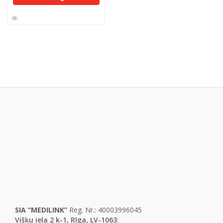
SIA “MEDILINK”
Reg. Nr.: 40003996045
Višķu iela 2 k-1, Rīga, LV-1063
: