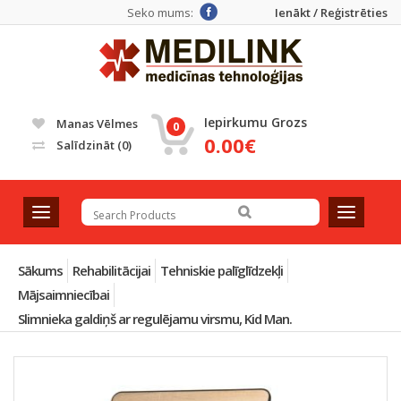
Seko mums:
Ienākt / Reģistrēties
Iepirkumu Grozs
Manas Vēlmes
0
0.00€
Salīdzināt
(0)
T
T
o
o
g
g
g
g
Sākums
Rehabilitācijai
Tehniskie palīglīdzekļi
l
l
Mājsaimniecībai
e
e
Slimnieka galdiņš ar regulējamu virsmu, Kid Man.
n
n
a
a
v
v
i
i
g
g