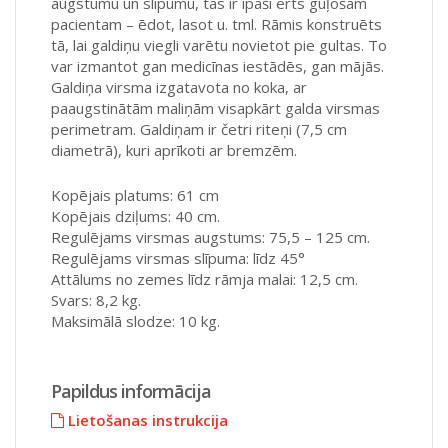
augstumu un slīpumu, tas ir īpaši ērts guļošam
pacientam – ēdot, lasot u. tml. Rāmis konstruēts
tā, lai galdiņu viegli varētu novietot pie gultas. To
var izmantot gan medicīnas iestādēs, gan mājās.
Galdiņa virsma izgatavota no koka, ar
paaugstinātām maliņām visapkārt galda virsmas
perimetram. Galdiņam ir četri riteņi (7,5 cm
diametrā), kuri aprīkoti ar bremzēm.
Kopējais platums: 61 cm
Kopējais dziļums: 40 cm.
Regulējams virsmas augstums: 75,5 – 125 cm.
Regulējams virsmas slīpuma: līdz 45°
Attālums no zemes līdz rāmja malai: 12,5 cm.
Svars: 8,2 kg.
Maksimālā slodze: 10 kg.
Papildus informācija
Lietošanas instrukcija