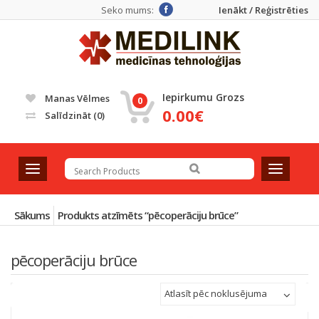
Seko mums:
Ienākt / Reģistrēties
Iepirkumu Grozs
Manas Vēlmes
0
0.00€
Salīdzināt
(0)
T
T
o
o
g
g
g
g
Sākums
Produkts atzīmēts “pēcoperāciju brūce”
l
l
e
e
pēcoperāciju brūce
n
n
a
a
v
v
Atlasīt pēc noklusējuma
i
i
g
g