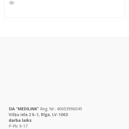
SIA “MEDILINK”
Reg. Nr.: 40003996045
Višķu iela 2 k-1, Rīga, LV-1063
:
darba laiks
P-Pk: 9-17