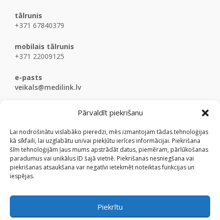
tālrunis
+371 67840379
mobilais tālrunis
+371 22009125
e-pasts
veikals@medilink.lv
Pārvaldīt piekrišanu
Lai nodrošinātu vislabāko pieredzi, mēs izmantojam tādas tehnoloģijas
kā sīkfaili, lai uzglabātu un/vai piekļūtu ierīces informācijai. Piekrišana
šīm tehnoloģijām ļaus mums apstrādāt datus, piemēram, pārlūkošanas
paradumus vai unikālus ID šajā vietnē. Piekrišanas nesniegšana vai
piekrišanas atsaukšana var negatīvi ietekmēt noteiktas funkcijas un
iespējas.
Piekrītu