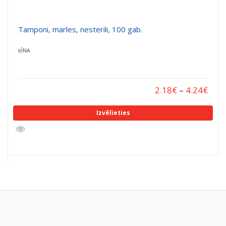
Tamponi, marles, nesterili, 100 gab.
ĶĪNA
2.18
€
–
4.24
€
Izvēlieties