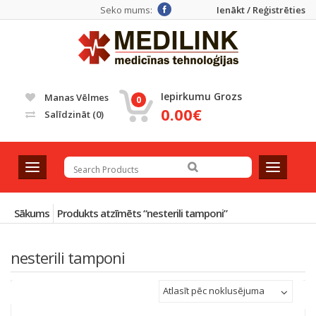
Seko mums:
Ienākt / Reģistrēties
Iepirkumu Grozs
Manas Vēlmes
0
0.00€
Salīdzināt
(0)
T
T
o
o
g
g
g
g
Sākums
Produkts atzīmēts “nesterili tamponi”
l
l
e
e
nesterili tamponi
n
n
a
a
v
v
Atlasīt pēc noklusējuma
i
i
g
g