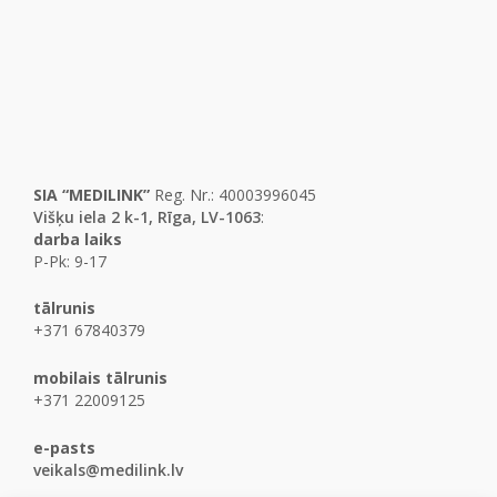
SIA “MEDILINK”
Reg. Nr.: 40003996045
Višķu iela 2 k-1, Rīga, LV-1063
:
darba laiks
P-Pk: 9-17
tālrunis
+371 67840379
mobilais tālrunis
+371 22009125
e-pasts
veikals@medilink.lv