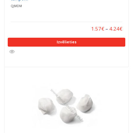
QJMDM
1.57
€
–
4.24
€
Izvēlieties