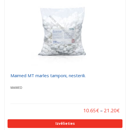
a
a
t
t
i
i
o
o
n
n
Maimed MT marles tamponi, nesterili.
MAIMED
10.65
€
–
21.20
€
Izvēlieties