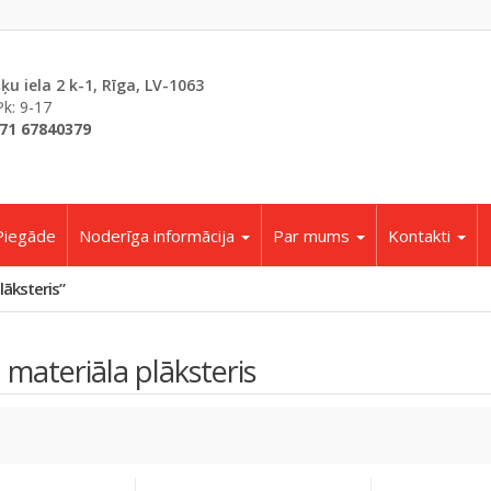
šķu iela 2 k-1, Rīga, LV-1063
Pk: 9-17
71 67840379
Piegāde
Noderīga informācija
Par mums
Kontakti
āksteris”
 materiāla plāksteris