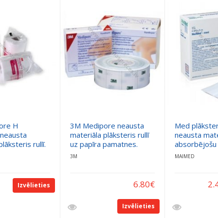
ore H
3M Medipore neausta
Med plāksteri 
 neausta
materiāla plāksteris rullī
neausta mate
lāksteris rullī.
uz papīra pamatnes.
absorbējošu 
3M
MAIMED
6.80
€
2.
Izvēlieties
Izvēlieties