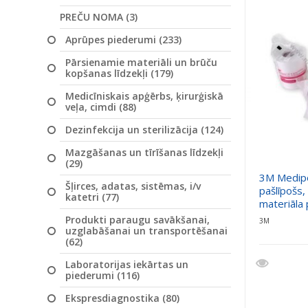
PREČU NOMA (3)
Aprūpes piederumi (233)
Pārsienamie materiāli un brūču
kopšanas līdzekļi (179)
Medicīniskais apģērbs, ķirurģiskā
veļa, cimdi (88)
Dezinfekcija un sterilizācija (124)
Mazgāšanas un tīrīšanas līdzekļi
(29)
3M Medip
Šļirces, adatas, sistēmas, i/v
pašlīpošs,
katetri (77)
materiāla p
Produkti paraugu savākšanai,
3M
uzglabāšanai un transportēšanai
(62)
Laboratorijas iekārtas un
piederumi (116)
Ekspresdiagnostika (80)