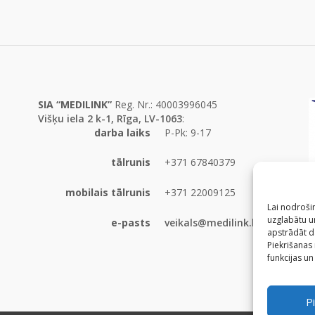
SIA “MEDILINK”
Reg. Nr.: 40003996045
Višķu iela 2 k-1, Rīga, LV-1063
:
darba laiks
P-Pk: 9-17
tālrunis
+371 67840379
mobilais tālrunis
+371 22009125
Lai nodrošin
uzglabātu un
e-pasts
veikals@medilink.lv
apstrādāt d
Piekrišanas
funkcijas un
Pi