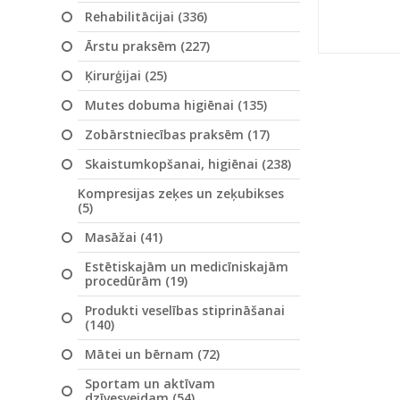
Rehabilitācijai (336)
Ārstu praksēm (227)
Ķirurģijai (25)
Mutes dobuma higiēnai (135)
Zobārstniecības praksēm (17)
Skaistumkopšanai, higiēnai (238)
Kompresijas zeķes un zeķubikses
(5)
Masāžai (41)
Estētiskajām un medicīniskajām
procedūrām (19)
Produkti veselības stiprināšanai
(140)
Mātei un bērnam (72)
Sportam un aktīvam
dzīvesveidam (54)