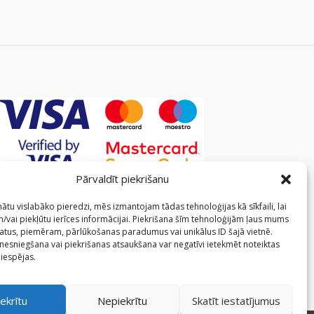
Pārvaldīt piekrišanu
ātu vislabāko pieredzi, mēs izmantojam tādas tehnoloģijas kā sīkfaili, lai
/vai piekļūtu ierīces informācijai. Piekrišana šīm tehnoloģijām ļaus mums
atus, piemēram, pārlūkošanas paradumus vai unikālus ID šajā vietnē.
 nesniegšana vai piekrišanas atsaukšana var negatīvi ietekmēt noteiktas
 iespējas.
ekrītu
Nepiekrītu
Skatīt iestatījumus