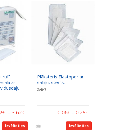
rullī,
Plāksteris Elastopor ar
riāla ar
saliņu, sterils.
vidusdaļu.
ZARYS
49
€
–
3.62
€
0.06
€
–
0.25
€
Izvēlieties
Izvēlieties