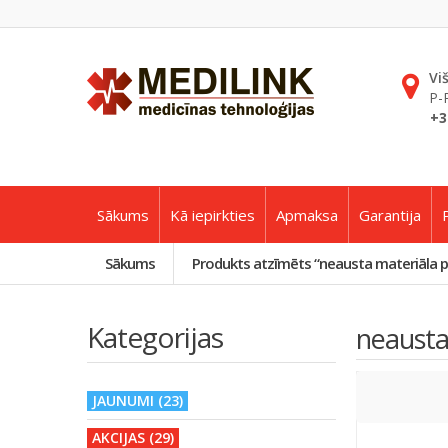
Vi
P-
+3
Sākums
Kā iepirkties
Apmaksa
Garantija
Sākums
Produkts atzīmēts “neausta materiāla pl
Kategorijas
neausta
JAUNUMI (23)
AKCIJAS (29)