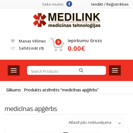
Seko mums:
Ienākt / Reģistrēties
Iepirkumu Grozs
Manas Vēlmes
0
0.00€
Salīdzināt
(0)
T
T
o
o
g
g
g
g
Sākums
Produkts atzīmēts “medicīnas apģērbs”
l
l
e
e
medicīnas apģērbs
n
n
a
a
v
v
Atlasīt pēc noklusējuma
i
i
g
g