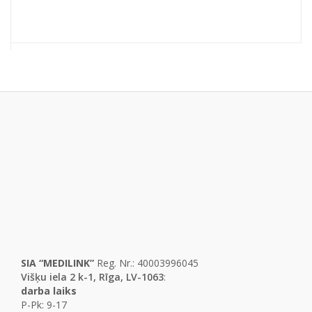
SIA “MEDILINK”
Reg. Nr.: 40003996045
Višķu iela 2 k-1, Rīga, LV-1063
:
darba laiks
P-Pk: 9-17