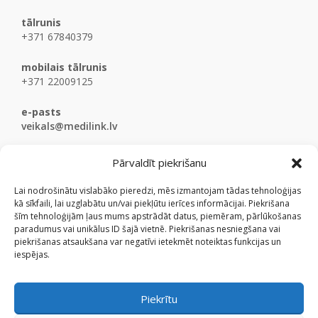
tālrunis
+371 67840379
mobilais tālrunis
+371 22009125
e-pasts
veikals@medilink.lv
Pārvaldīt piekrišanu
Lai nodrošinātu vislabāko pieredzi, mēs izmantojam tādas tehnoloģijas
kā sīkfaili, lai uzglabātu un/vai piekļūtu ierīces informācijai. Piekrišana
šīm tehnoloģijām ļaus mums apstrādāt datus, piemēram, pārlūkošanas
paradumus vai unikālus ID šajā vietnē. Piekrišanas nesniegšana vai
piekrišanas atsaukšana var negatīvi ietekmēt noteiktas funkcijas un
iespējas.
Piekrītu