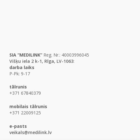
SIA “MEDILINK”
Reg. Nr.: 40003996045
Višķu iela 2 k-1, Rīga, LV-1063
:
darba laiks
P-Pk: 9-17
tālrunis
+371 67840379
mobilais tālrunis
+371 22009125
e-pasts
veikals@medilink.lv