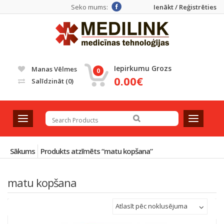
Seko mums:
Ienākt / Reģistrēties
Iepirkumu Grozs
Manas Vēlmes
0
0.00€
Salīdzināt
(0)
T
T
o
o
g
g
g
g
Sākums
Produkts atzīmēts “matu kopšana”
l
l
e
e
matu kopšana
n
n
a
a
v
v
Atlasīt pēc noklusējuma
i
i
g
g