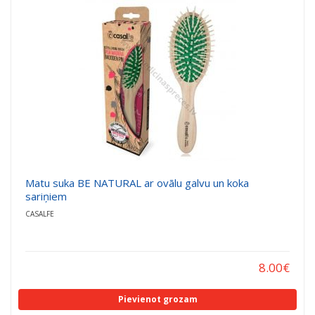
a
a
t
t
i
i
o
o
n
n
Matu suka BE NATURAL ar ovālu galvu un koka
sariņiem
CASALFE
8.00
€
Pievienot grozam