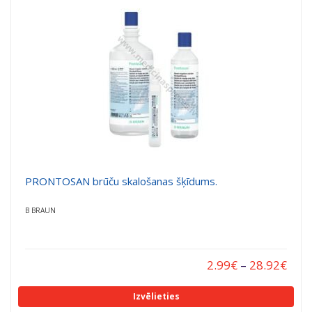
a
a
t
t
i
i
o
o
n
n
PRONTOSAN brūču skalošanas šķīdums.
B BRAUN
2.99
€
–
28.92
€
Izvēlieties