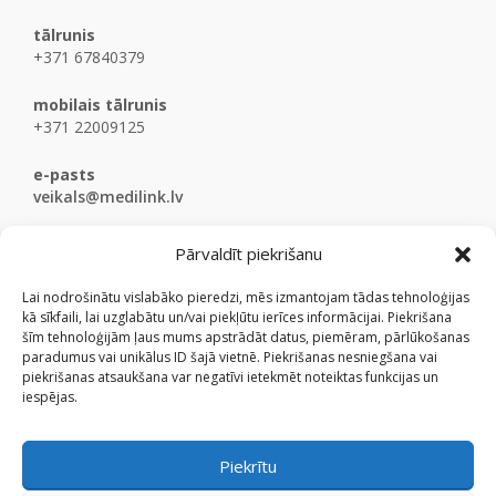
tālrunis
+371 67840379
mobilais tālrunis
+371 22009125
e-pasts
veikals@medilink.lv
Pārvaldīt piekrišanu
Lai nodrošinātu vislabāko pieredzi, mēs izmantojam tādas tehnoloģijas
kā sīkfaili, lai uzglabātu un/vai piekļūtu ierīces informācijai. Piekrišana
šīm tehnoloģijām ļaus mums apstrādāt datus, piemēram, pārlūkošanas
paradumus vai unikālus ID šajā vietnē. Piekrišanas nesniegšana vai
piekrišanas atsaukšana var negatīvi ietekmēt noteiktas funkcijas un
iespējas.
Piekrītu