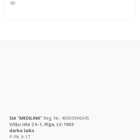
SIA “MEDILINK”
Reg. Nr.: 40003996045
Višķu iela 2 k-1, Rīga, LV-1063
:
darba laiks
P-Pk: 9-17