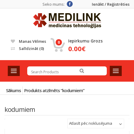
Seko mums:
Ienākt / Reģistrēties
Iepirkumu Grozs
Manas Vēlmes
0
0.00€
Salīdzināt
(0)
T
T
o
o
g
g
g
g
Sākums
Produkts atzīmēts “kodumiem”
l
l
e
e
kodumiem
n
n
a
a
v
v
Atlasīt pēc noklusējuma
i
i
g
g