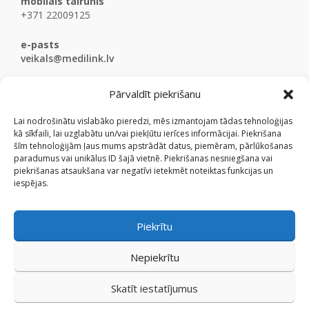
mobilais tālrunis
+371 22009125
e-pasts
veikals@medilink.lv
Pārvaldīt piekrišanu
Lai nodrošinātu vislabāko pieredzi, mēs izmantojam tādas tehnoloģijas
kā sīkfaili, lai uzglabātu un/vai piekļūtu ierīces informācijai. Piekrišana
šīm tehnoloģijām ļaus mums apstrādāt datus, piemēram, pārlūkošanas
paradumus vai unikālus ID šajā vietnē. Piekrišanas nesniegšana vai
piekrišanas atsaukšana var negatīvi ietekmēt noteiktas funkcijas un
iespējas.
Piekrītu
Nepiekrītu
Skatīt iestatījumus
© Medicinaspreces.lv 2009 - 2026.