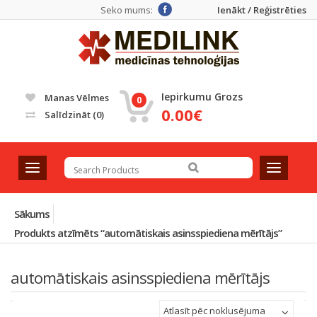
Seko mums:
Ienākt / Reģistrēties
Iepirkumu Grozs
Manas Vēlmes
0
0.00€
Salīdzināt
(0)
T
T
o
o
g
g
g
g
Sākums
l
l
Produkts atzīmēts “automātiskais asinsspiediena mērītājs”
e
e
n
n
a
a
automātiskais asinsspiediena mērītājs
v
v
i
i
Atlasīt pēc noklusējuma
g
g