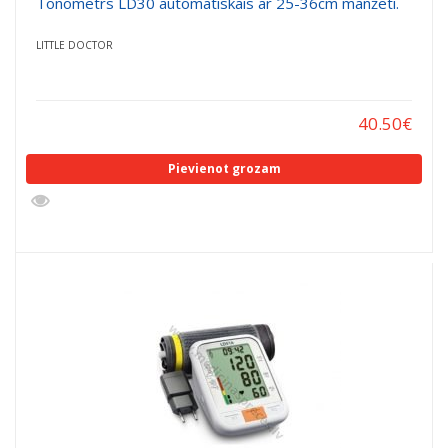
Tonometrs LD30 automātiskais ar 25-36cm manžeti.
LITTLE DOCTOR
40.50
€
Pievienot grozam