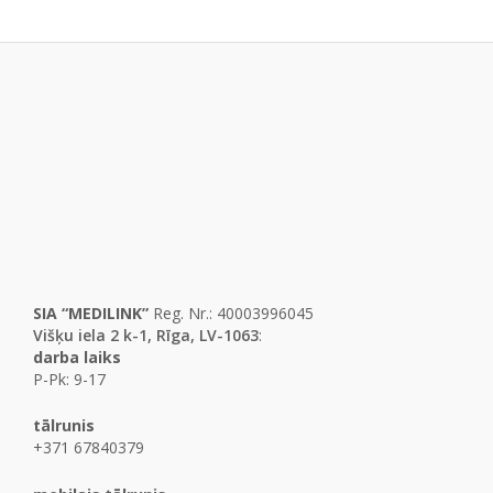
SIA “MEDILINK”
Reg. Nr.: 40003996045
Višķu iela 2 k-1, Rīga, LV-1063
:
darba laiks
P-Pk: 9-17
tālrunis
+371 67840379