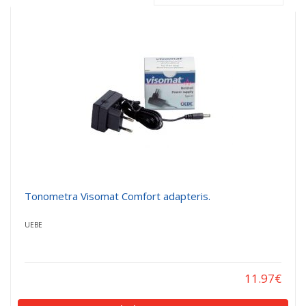
a
a
t
t
i
i
o
o
n
n
Tonometra Visomat Comfort adapteris.
UEBE
11.97
€