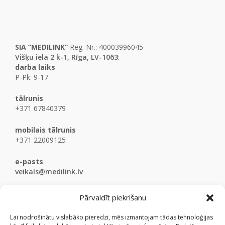
SIA “MEDILINK”
Reg. Nr.: 40003996045
Višķu iela 2 k-1, Rīga, LV-1063
:
darba laiks
P-Pk: 9-17
tālrunis
+371 67840379
mobilais tālrunis
+371 22009125
e-pasts
veikals@medilink.lv
Pārvaldīt piekrišanu
Lai nodrošinātu vislabāko pieredzi, mēs izmantojam tādas tehnoloģijas