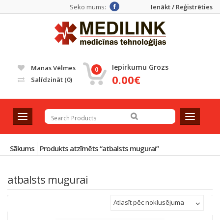
Seko mums:
Ienākt / Reģistrēties
Iepirkumu Grozs
Manas Vēlmes
0
0.00€
Salīdzināt
(0)
T
T
o
o
g
g
g
g
Sākums
Produkts atzīmēts “atbalsts mugurai”
l
l
e
e
atbalsts mugurai
n
n
a
a
v
v
Atlasīt pēc noklusējuma
i
i
g
g