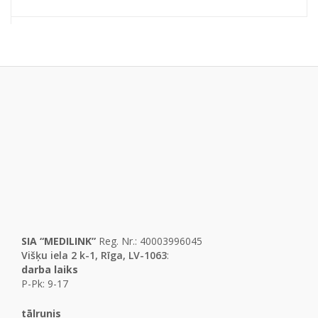
SIA “MEDILINK”
Reg. Nr.: 40003996045
Višķu iela 2 k-1, Rīga, LV-1063
:
darba laiks
P-Pk: 9-17
tālrunis