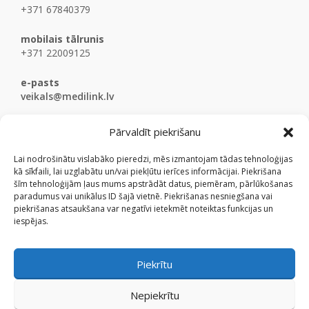
+371 67840379
mobilais tālrunis
+371 22009125
e-pasts
veikals@medilink.lv
Pārvaldīt piekrišanu
Lai nodrošinātu vislabāko pieredzi, mēs izmantojam tādas tehnoloģijas
kā sīkfaili, lai uzglabātu un/vai piekļūtu ierīces informācijai. Piekrišana
šīm tehnoloģijām ļaus mums apstrādāt datus, piemēram, pārlūkošanas
paradumus vai unikālus ID šajā vietnē. Piekrišanas nesniegšana vai
piekrišanas atsaukšana var negatīvi ietekmēt noteiktas funkcijas un
iespējas.
Piekrītu
Nepiekrītu