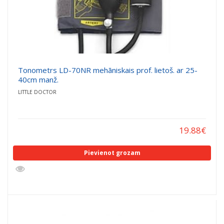
Tonometrs LD-70NR mehāniskais prof. lietoš. ar 25-
40cm manž.
LITTLE DOCTOR
19.88
€
Pievienot grozam