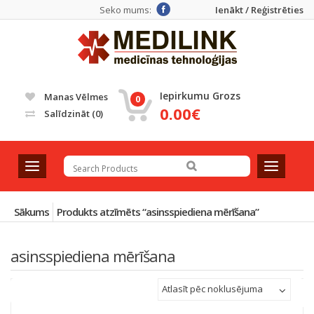
Seko mums:
Ienākt / Reģistrēties
Iepirkumu Grozs
Manas Vēlmes
0
0.00€
Salīdzināt
(0)
T
T
o
o
g
g
g
g
Sākums
Produkts atzīmēts “asinsspiediena mērīšana”
l
l
e
e
asinsspiediena mērīšana
n
n
a
a
v
v
Atlasīt pēc noklusējuma
i
i
g
g