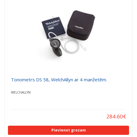
a
a
t
t
i
i
o
o
n
n
Tonometrs DS 58, WelchAllyn ar 4 manžetēm.
WELCHALLYN
284.60
€
Pievienot grozam