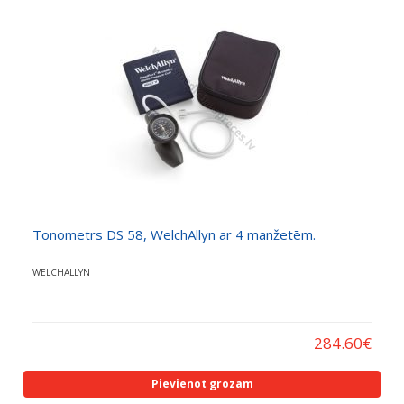
a
a
t
t
i
i
o
o
n
n
Tonometrs DS 58, WelchAllyn ar 4 manžetēm.
WELCHALLYN
284.60
€
Pievienot grozam