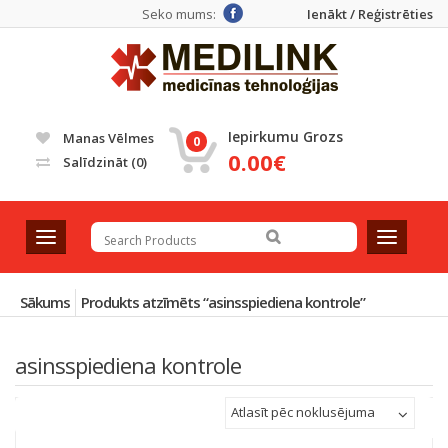
Seko mums:
Ienākt / Reģistrēties
Iepirkumu Grozs
Manas Vēlmes
0
0.00€
Salīdzināt
(0)
T
T
o
o
g
g
g
g
Sākums
Produkts atzīmēts “asinsspiediena kontrole”
l
l
e
e
asinsspiediena kontrole
n
n
a
a
v
v
Atlasīt pēc noklusējuma
i
i
g
g