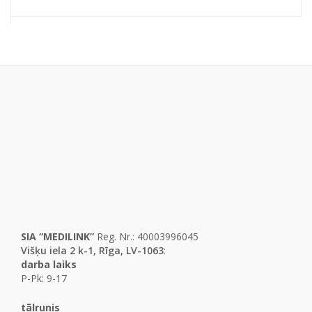
SIA “MEDILINK”
Reg. Nr.: 40003996045
Višķu iela 2 k-1, Rīga, LV-1063
:
darba laiks
P-Pk: 9-17
tālrunis