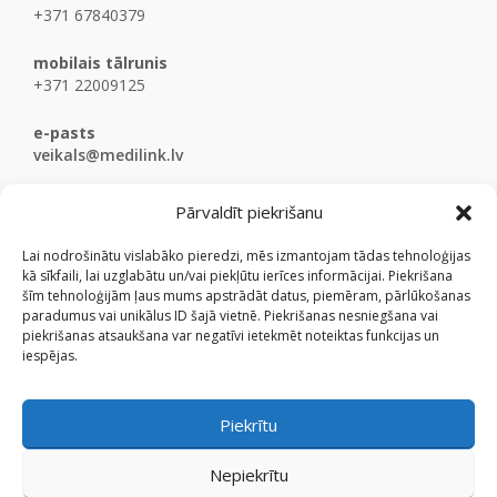
+371 67840379
mobilais tālrunis
+371 22009125
e-pasts
veikals@medilink.lv
Pārvaldīt piekrišanu
Lai nodrošinātu vislabāko pieredzi, mēs izmantojam tādas tehnoloģijas
kā sīkfaili, lai uzglabātu un/vai piekļūtu ierīces informācijai. Piekrišana
šīm tehnoloģijām ļaus mums apstrādāt datus, piemēram, pārlūkošanas
paradumus vai unikālus ID šajā vietnē. Piekrišanas nesniegšana vai
piekrišanas atsaukšana var negatīvi ietekmēt noteiktas funkcijas un
iespējas.
Piekrītu
Nepiekrītu