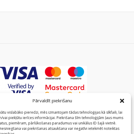
Pārvaldīt piekrišanu
ātu vislabāko pieredzi, mēs izmantojam tādas tehnoloģijas kā sīkfaili, lai
/vai piekļūtu ierīces informācijai. Piekrišana šīm tehnoloģijām ļaus mums
atus, piemēram, pārlūkošanas paradumus vai unikālus ID šajā vietnē.
 nesniegšana vai piekrišanas atsaukšana var negatīvi ietekmēt noteiktas
 iespējas.