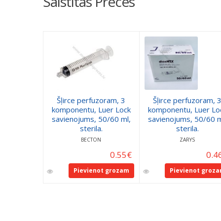
Saistītās Preces
Šļirce perfuzoram, 3
Šļirce perfuzoram, 
komponentu, Luer Lock
komponentu, Luer Lo
savienojums, 50/60 ml,
savienojums, 50/60 m
sterila.
sterila.
BECTON
ZARYS
0.55
€
0.4
Pievienot grozam
Pievienot groz