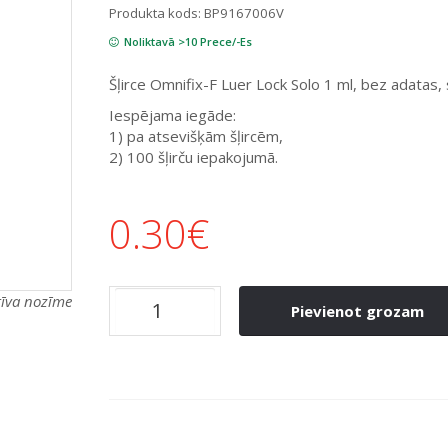
Produkta kods:
BP9167006V
Noliktavā >10 Prece/-Es
Šļirce Omnifix-F Luer Lock Solo 1 ml, bez adatas, st
Iespējama iegāde:
1) pa atsevišķām šļircēm,
2) 100 šļirču iepakojumā.
0.30
€
atīva nozīme
Pievienot grozam