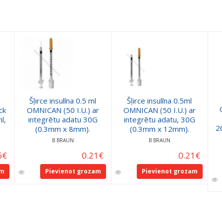
3
Šļirce insulīna 0.5 ml
Šļirce insulīna 0.5ml
ck
OMNICAN (50 I.U.) ar
OMNICAN (50 I.U.) ar
l,
integrētu adatu 30G
integrētu adatu, 30G
2
(0.3mm x 8mm).
(0.3mm x 12mm).
B BRAUN
B BRAUN
6
€
0.21
€
0.21
€
am
Pievienot grozam
Pievienot grozam