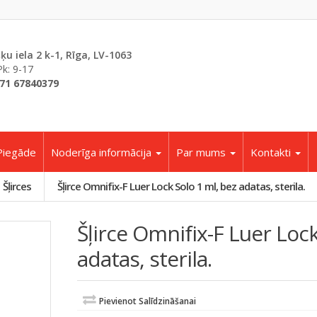
šķu iela 2 k-1, Rīga, LV-1063
Pk: 9-17
71 67840379
Piegāde
Noderīga informācija
Par mums
Kontakti
Šļirces
Šļirce Omnifix-F Luer Lock Solo 1 ml, bez adatas, sterila.
Šļirce Omnifix-F Luer Lock
adatas, sterila.
Pievienot Salīdzināšanai