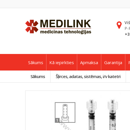
Vi
P-
+3
Sākums
Kā iepirkties
Apmaksa
Garantija
Sākums
Šļirces, adatas, sistēmas, i/v katetri