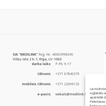
SIA “MEDILINK”
Reg. Nr.: 40003996045
Višķu iela 2 k-1, Rīga, LV-1063
:
darba laiks
P-Pk: 9-17
tālrunis
+371 67840379
mobilais tālrunis
+371 22009125
Lai nodrošin
uzglabātu un
e-pasts
veikals@medilink.lv
apstrādāt d
Piekrišanas
funkcijas un