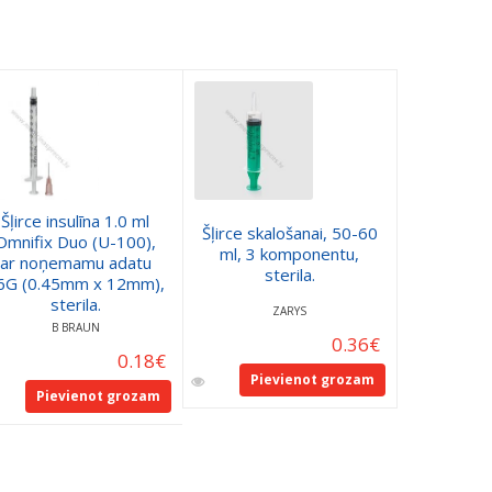
Šļirce insulīna 1.0 ml
Šļirce skalošanai, 50-60
Omnifix Duo (U-100),
Šļirce 1
ml, 3 komponentu,
ar noņemamu adatu
bez adat
sterila.
6G (0.45mm x 12mm),
sterila.
ZARYS
B
B BRAUN
0.36
€
0.18
€
Pievienot grozam
Pie
Pievienot grozam