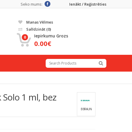
Seko mums:
Ienākt / Reģistrēties
Manas Vēlmes
Salīdzināt
(0)
Iepirkumu Grozs
0
0.00€
 Solo 1 ml, bez
B BRAUN