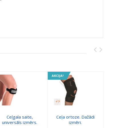
AKCIJA!
Ceļgala saite,
Ceļa ortoze. Dažādi
Mueller c
universāls izmērs.
izmēri.
ar 