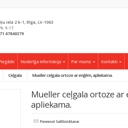
šķu iela 2 k-1, Rīga, LV-1063
Pk: 9-17
71 67840379
Piegāde
Noderīga informācija
Par mums
Kontakti
Ceļgala
Mueller ceļgala ortoze ar enģēm, apliekama.
Mueller ceļgala ortoze ar
apliekama.
Pievienot Salīdzināšanai