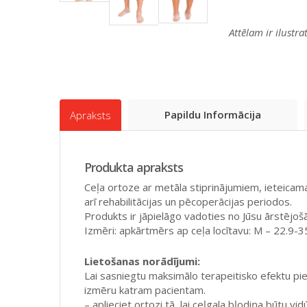
Attēlam ir ilustr
Papildu Informācija
Apraksts
Produkta apraksts
Ceļa ortoze ar metāla stiprinājumiem, ieteicama 
arī rehabilitācijas un pēcoperācijas periodos.
Produkts ir jāpielāgo vadoties no Jūsu ārstējo
Izmēri: apkārtmērs ap ceļa locītavu: M – 22.9-3
Lietošanas norādījumi:
Lai sasniegtu maksimālo terapeitisko efektu pie 
izmēru katram pacientam.
– aplieciet ortozi tā, lai ceļgala bļodiņa būtu vi