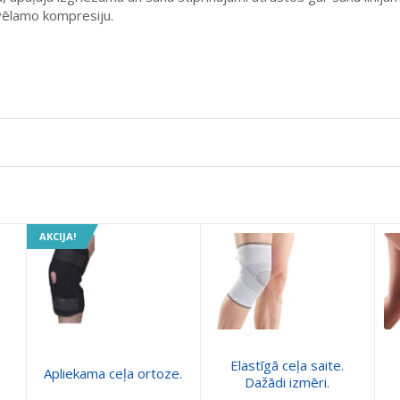
u vēlamo kompresiju.
AKCIJA!
Elastīgā ceļa saite.
Apliekama ceļa ortoze.
Dažādi izmēri.