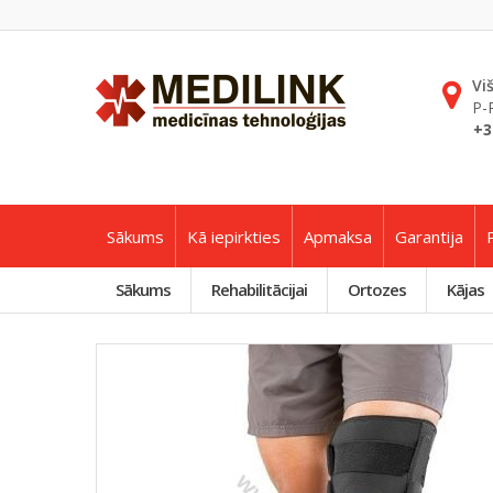
Vi
P-
+3
Sākums
Kā iepirkties
Apmaksa
Garantija
Sākums
Rehabilitācijai
Ortozes
Kājas