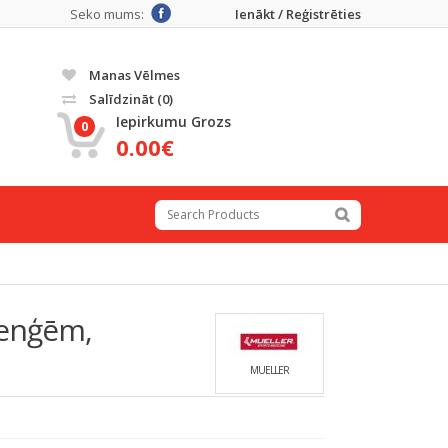
Seko mums:
Ienākt / Reģistrēties
Manas Vēlmes
Salīdzināt
(0)
Iepirkumu Grozs
0
0.00€
 enģēm,
MUELLER