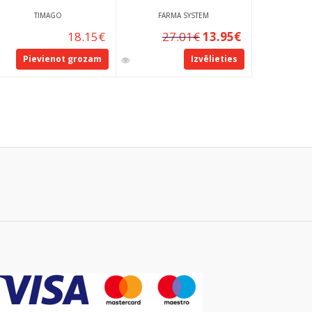
TIMAGO
FARMA SYSTEM
M
18.15
€
27.01
€
13.95
€
Pievienot grozam
Izvēlieties