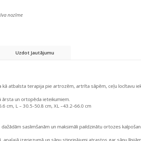
atīva nozīme
Uzdot Jautājumu
kā atbalsta terapija pie artrozēm, artrīta sāpēm, ceļu locītavu iek
šā ārsta un ortopēda ieteikumiem.
5.6 cm, L – 30.5-50.8 cm, XL –43.2-66.0 cm
dažādām saslimšanām un maksimāli paildzinātu ortozes kalpošanas la
dū, apaļajā izgriezumā un sānu stiprinājumi atrastos gar sānu līnijām