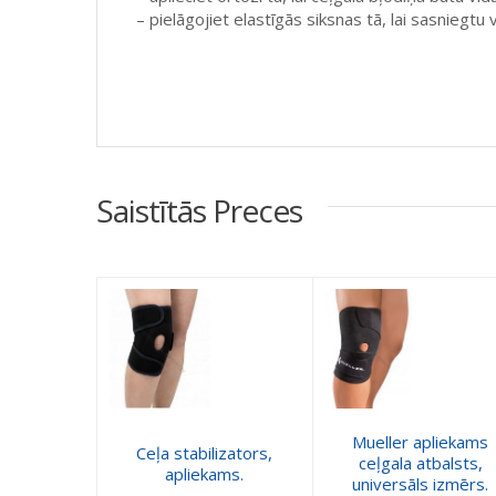
– pielāgojiet elastīgās siksnas tā, lai sasniegt
Saistītās Preces
Mueller apliekams
Ceļa stabilizators,
ceļgala atbalsts,
apliekams.
universāls izmērs.