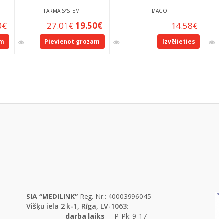
FARMA SYSTEM
TIMAGO
0
€
27.01
€
19.50
€
14.58
€
am
Pievienot grozam
Izvēlieties
SIA “MEDILINK”
Reg. Nr.: 40003996045
Višķu iela 2 k-1, Rīga, LV-1063
:
darba laiks
P-Pk: 9-17