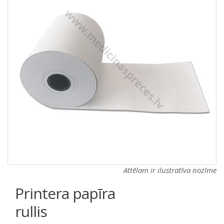
a
a
t
t
i
i
o
o
n
n
Attēlam ir ilustratīva nozīme
Printera papīra
rullis