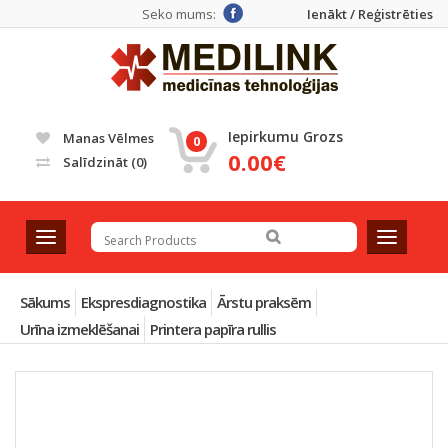
Seko mums:
Ienākt / Reģistrēties
Iepirkumu Grozs
Manas Vēlmes
0
0.00€
Salīdzināt
(0)
T
T
o
o
g
g
g
g
Sākums
Ekspresdiagnostika
Ārstu praksēm
l
l
Urīna izmeklēšanai
Printera papīra rullis
e
e
n
n
a
a
v
v
i
i
g
g