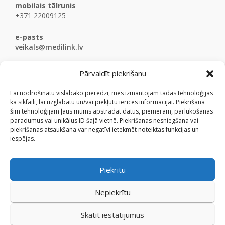
mobilais tālrunis
+371 22009125
e-pasts
veikals@medilink.lv
Pārvaldīt piekrišanu
Lai nodrošinātu vislabāko pieredzi, mēs izmantojam tādas tehnoloģijas
kā sīkfaili, lai uzglabātu un/vai piekļūtu ierīces informācijai. Piekrišana
šīm tehnoloģijām ļaus mums apstrādāt datus, piemēram, pārlūkošanas
paradumus vai unikālus ID šajā vietnē. Piekrišanas nesniegšana vai
piekrišanas atsaukšana var negatīvi ietekmēt noteiktas funkcijas un
iespējas.
Piekrītu
Nepiekrītu
Skatīt iestatījumus
© Medicinaspreces.lv 2009 - 2026.