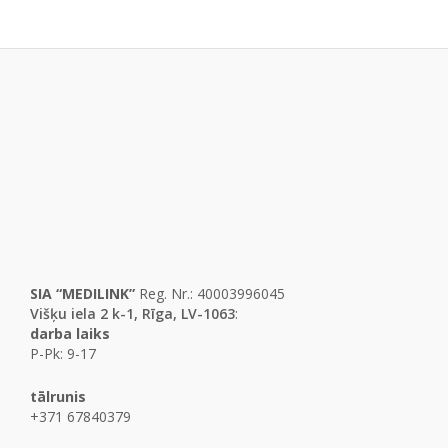
SIA “MEDILINK”
Reg. Nr.: 40003996045
Višķu iela 2 k-1, Rīga, LV-1063
:
darba laiks
P-Pk: 9-17
tālrunis
+371 67840379