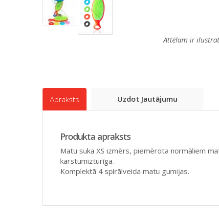
Attēlam ir ilustr
Uzdot Jautājumu
Apraksts
Produkta apraksts
Matu suka XS izmērs, piemērota normāliem mati
karstumizturīga.
Komplektā 4 spirālveida matu gumijas.