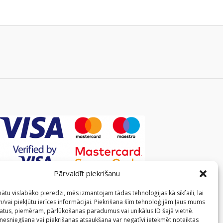
Pārvaldīt piekrišanu
ātu vislabāko pieredzi, mēs izmantojam tādas tehnoloģijas kā sīkfaili, lai
/vai piekļūtu ierīces informācijai. Piekrišana šīm tehnoloģijām ļaus mums
atus, piemēram, pārlūkošanas paradumus vai unikālus ID šajā vietnē.
 nesniegšana vai piekrišanas atsaukšana var negatīvi ietekmēt noteiktas