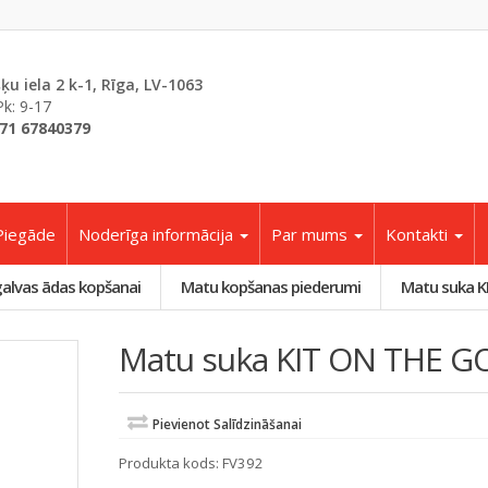
šķu iela 2 k-1, Rīga, LV-1063
Pk: 9-17
71 67840379
Piegāde
Noderīga informācija
Par mums
Kontakti
galvas ādas kopšanai
Matu kopšanas piederumi
Matu suka K
Matu suka KIT ON THE G
Pievienot Salīdzināšanai
Produkta kods:
FV392