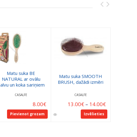
Matu suka BE
Matu suka SMOOTH
Matu dvie
NATURAL ar ovālu
BRUSH, dažādi izmēri
CA
alvu un koka sariņiem
CASALFE
CASALFE
C
8.00
€
13.00
€
–
14.00
€
Pievienot grozam
Izvēlieties
Pie