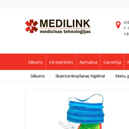
Vi
P-
+3
Sākums
Kā iepirkties
Apmaksa
Garantija
Sākums
Skaistumkopšanai, higiēnai
Matu, 