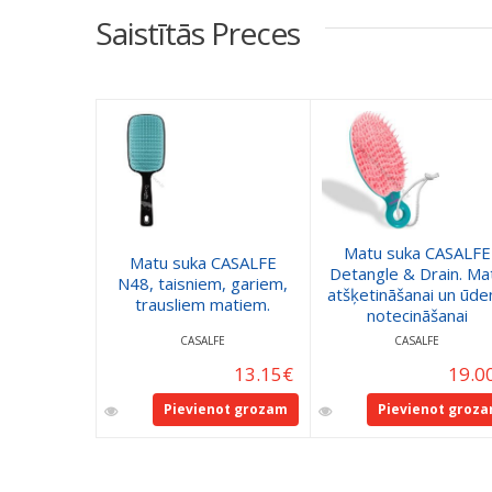
Saistītās Preces
Matu suka CASALFE
Matu suka CASALFE
Detangle & Drain. Ma
N48, taisniem, gariem,
atšķetināšanai un ūde
trausliem matiem.
notecināšanai
CASALFE
CASALFE
13.15
€
19.0
Pievienot grozam
Pievienot groz