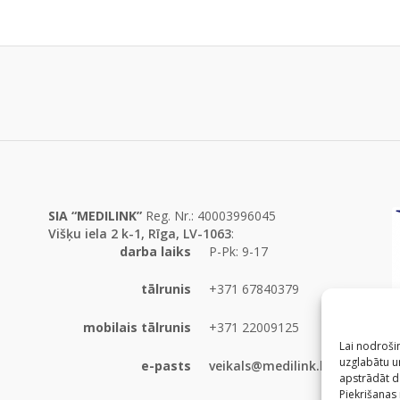
SIA “MEDILINK”
Reg. Nr.: 40003996045
Višķu iela 2 k-1, Rīga, LV-1063
:
darba laiks
P-Pk: 9-17
tālrunis
+371 67840379
mobilais tālrunis
+371 22009125
Lai nodrošin
uzglabātu un
e-pasts
veikals@medilink.lv
apstrādāt d
Piekrišanas