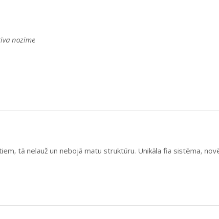
atīva nozīme
em, tā nelauž un nebojā matu struktūru. Unikāla fia sistēma, nov