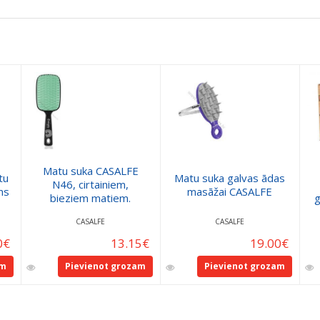
Matu suka CASALFE
tu
Matu suka galvas ādas
N46, cirtainiem,
ns
masāžai CASALFE
bieziem matiem.
g
CASALFE
CASALFE
0
€
13.15
€
19.00
€
am
Pievienot grozam
Pievienot grozam