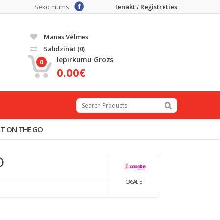
Seko mums:
Ienākt / Reģistrēties
Manas Vēlmes
Salīdzināt
(0)
Iepirkumu Grozs
0
0.00€
IT ON THE GO
O
CASALFE