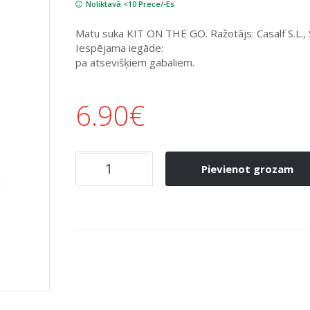
Noliktavā <10 Prece/-Es
Matu suka KIT ON THE GO. Ražotājs: Casalf S.L., 
Iespējama iegāde:
pa atsevišķiem gabaliem.
6.90
€
Pievienot grozam