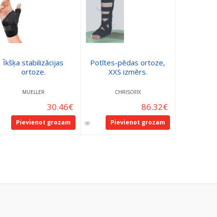
Ortoz
Īkšķa stabilizācijas
Potītes-pēdas ortoze,
gadījuma
ortoze.
XXS izmērs.
loc, deln
Chr
MUELLER
CHRISOFIX
CH
30.46
€
86.32
€
Pievienot grozam
Pievienot grozam