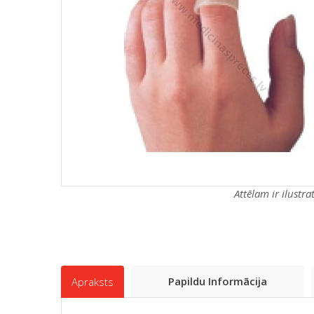
Attēlam ir ilustr
Papildu Informācija
Apraksts