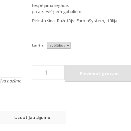
Iespējama iegāde:
pa atsevišķiem gabaliem.
Pirksta šina. Ražotājs: FarmaSystem, Itālija.
Izmērs
Pievienot grozam
atīva nozīme
Uzdot Jautājumu