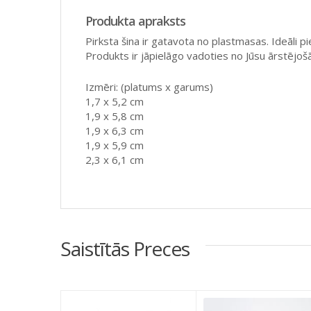
Produkta apraksts
Pirksta šina ir gatavota no plastmasas. Ideāli p
Produkts ir jāpielāgo vadoties no Jūsu ārstējo
Izmēri: (platums x garums)
1,7 x 5,2 cm
1,9 x 5,8 cm
1,9 x 6,3 cm
1,9 x 5,9 cm
2,3 x 6,1 cm
Saistītās Preces