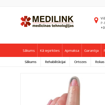
Vi
P-
+3
Sākums
Kā iepirkties
Apmaksa
Garantija
Sākums
Rehabilitācijai
Ortozes
Rokas