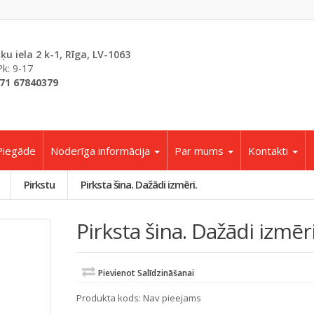
šķu iela 2 k-1, Rīga, LV-1063
Pk: 9-17
71 67840379
Piegāde
Noderīga informācija
Par mums
Kontakti
Pirkstu
Pirksta šina. Dažādi izmēri.
Pirksta šina. Dažādi izmēri
Pievienot Salīdzināšanai
Produkta kods:
Nav pieejams