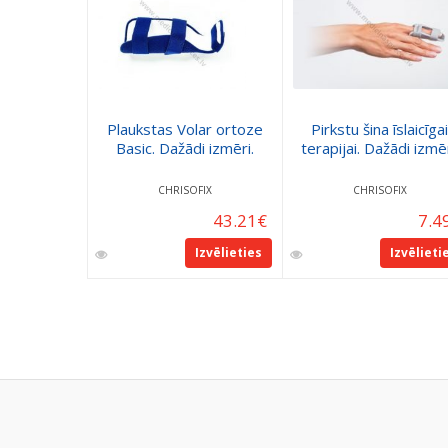
Plaukstas Volar ortoze
Pirkstu šina īslaicīgai
Basic. Dažādi izmēri.
terapijai. Dažādi izmēr
CHRISOFIX
CHRISOFIX
43.21
€
7.4
Izvēlieties
Izvēlieti