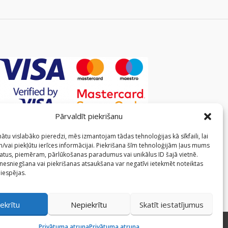
Pārvaldīt piekrišanu
ātu vislabāko pieredzi, mēs izmantojam tādas tehnoloģijas kā sīkfaili, lai
/vai piekļūtu ierīces informācijai. Piekrišana šīm tehnoloģijām ļaus mums
atus, piemēram, pārlūkošanas paradumus vai unikālus ID šajā vietnē.
 nesniegšana vai piekrišanas atsaukšana var negatīvi ietekmēt noteiktas
 iespējas.
ekrītu
Nepiekrītu
Skatīt iestatījumus
Privātuma atruna
Privātuma atruna