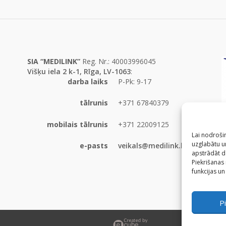
SIA “MEDILINK”
Reg. Nr.: 40003996045
Višķu iela 2 k-1, Rīga, LV-1063
:
darba laiks
P-Pk: 9-17
tālrunis
+371 67840379
mobilais tālrunis
+371 22009125
Lai nodrošin
uzglabātu un
e-pasts
veikals@medilink.lv
apstrādāt d
Piekrišanas
funkcijas un
Pi