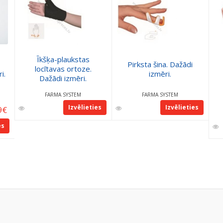
Īkšķa-plaukstas
Pirksta šina. Dažādi
locītavas ortoze.
i.
izmēri.
Dažādi izmēri.
FARMA SYSTEM
FARMA SYSTEM
Izvēlieties
Izvēlieties
9
€
es