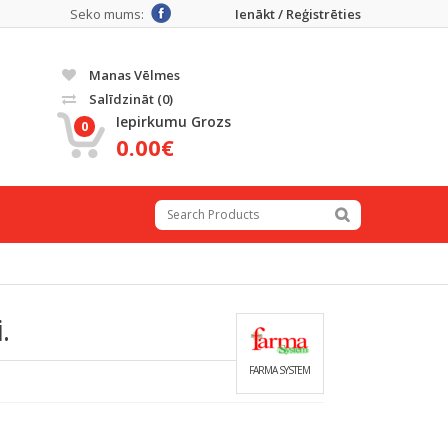
Seko mums:
Ienākt / Reģistrēties
Manas Vēlmes
Salīdzināt
(0)
Iepirkumu Grozs
0
0.00€
.
FARMA SYSTEM