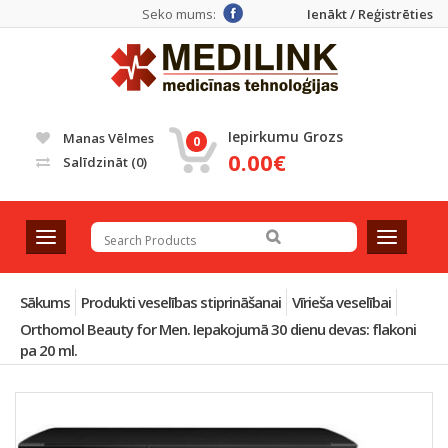
Seko mums:
Ienākt / Reģistrēties
Iepirkumu Grozs
Manas Vēlmes
0
0.00€
Salīdzināt
(0)
T
T
o
o
g
g
g
g
Sākums
Produkti veselības stiprināšanai
Vīrieša veselībai
l
l
Orthomol Beauty for Men. Iepakojumā 30 dienu devas: flakoni
e
e
pa 20 ml.
n
n
a
a
v
v
i
i
g
g