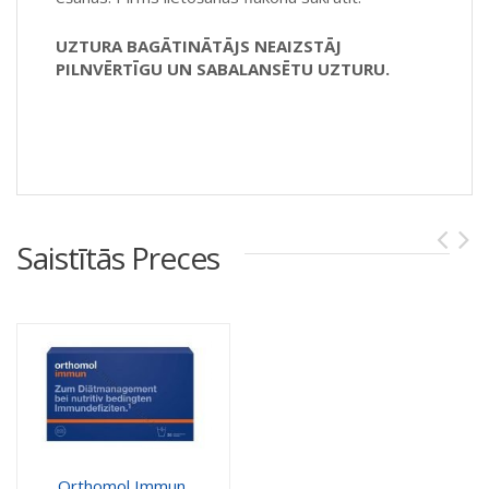
UZTURA BAGĀTINĀTĀJS NEAIZSTĀJ
PILNVĒRTĪGU UN SABALANSĒTU UZTURU.
Saistītās Preces
Orthomol Immun.