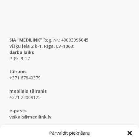
SIA “MEDILINK”
Reg. Nr.: 40003996045
Višķu iela 2 k-1, Rīga, LV-1063
:
darba laiks
P-Pk: 9-17
tālrunis
+371 67840379
mobilais tālrunis
+371 22009125
e-pasts
veikals@medilink.lv
Pārvaldīt piekrišanu