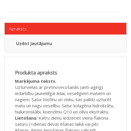
Apraksts
Uzdot Jautājumu
Produkta apraksts
Marķējuma teksts.
Uzturvielas ar pretnovecošanās (anti-aging)
iedarbību jauneklīgai ādai, veselīgiem matiem un
nagiem. Satur biotīnu un cinku, kas palīdz uzturēt
matu un nagu veselību. Satur kolagēna hidrolizātu,
hialuronskābi, koenzīmu Q10 un olīvu ekstraktu.
Lietošana:
Katru dienu iedzeriet viena flakona
saturu (=dienas deva) ēšanas laikā vai pēc
ēšanas. Pirms lietošanas flakonu sakratīt.