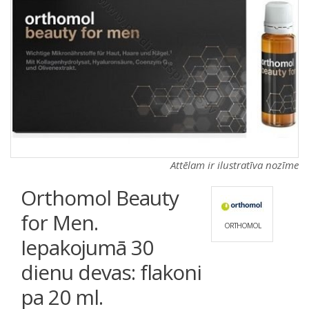
a
a
t
t
i
i
o
o
n
n
Attēlam ir ilustratīva nozīme
Orthomol Beauty
for Men.
ORTHOMOL
Iepakojumā 30
dienu devas: flakoni
pa 20 ml.