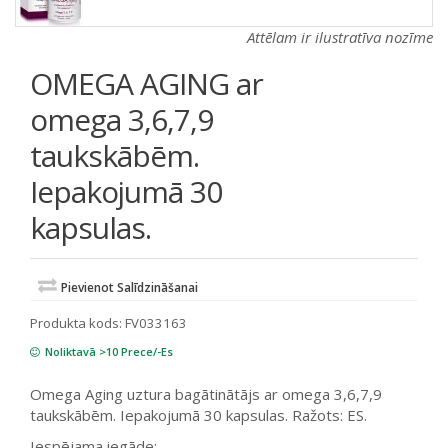
Attēlam ir ilustratīva nozīme
OMEGA AGING ar
omega 3,6,7,9
taukskābēm.
Iepakojumā 30
kapsulas.
Pievienot Salīdzināšanai
Produkta kods:
FV033163
Noliktavā >10 Prece/-Es
Omega Aging uztura bagātinātājs ar omega 3,6,7,9
taukskābēm. Iepakojumā 30 kapsulas. Ražots: ES.
Iespējama iegāde: