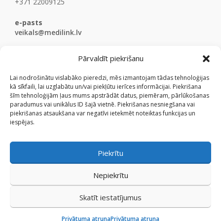
+371 22009125
e-pasts
veikals@medilink.lv
Pārvaldīt piekrišanu
Lai nodrošinātu vislabāko pieredzi, mēs izmantojam tādas tehnoloģijas
kā sīkfaili, lai uzglabātu un/vai piekļūtu ierīces informācijai. Piekrišana
šīm tehnoloģijām ļaus mums apstrādāt datus, piemēram, pārlūkošanas
paradumus vai unikālus ID šajā vietnē. Piekrišanas nesniegšana vai
piekrišanas atsaukšana var negatīvi ietekmēt noteiktas funkcijas un
iespējas.
Piekrītu
Nepiekrītu
Skatīt iestatījumus
© Medicinaspreces.lv 2009 - 2026.
Privātuma atruna
Privātuma atruna