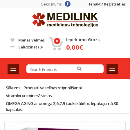
Seko mums:
Ienākt / Reģistrēties
Iepirkumu Grozs
Manas Vēlmes
0
0.00€
Salīdzināt
(0)
T
T
o
o
g
g
g
g
Sākums
Produkti veselības stiprināšanai
l
l
Vitamīni un minerālvielas
e
e
OMEGA AGING ar omega 3,6,7,9 taukskābēm. Iepakojumā 30
n
n
kapsulas.
a
a
v
v
i
i
g
g