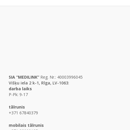
SIA “MEDILINK”
Reg. Nr.: 40003996045
Višķu iela 2 k-1, Rīga, LV-1063
:
darba laiks
P-Pk: 9-17
tālrunis
+371 67840379
mobilais tālrunis