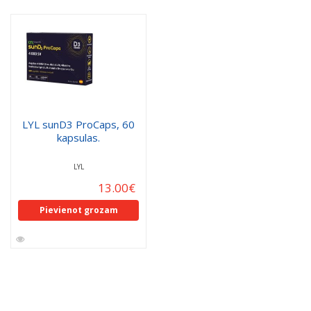
LYL sunD3 ProCaps, 60
kapsulas.
LYL
13.00
€
Pievienot grozam