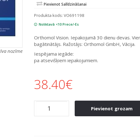
Pievienot Salīdzināšanai
Produkta kods:
VO691198
Noliktavā <10 Prece/-Es
Orthomol Vision. Iepakojumā 30 dienu devas. Vie
bagātinātājs. Ražotājs: Orthomol GmbH, Vācija.
atīva nozīme
Iespējama iegāde:
pa atsevišķiem iepakojumiem.
38.40
€
Pievienot grozam