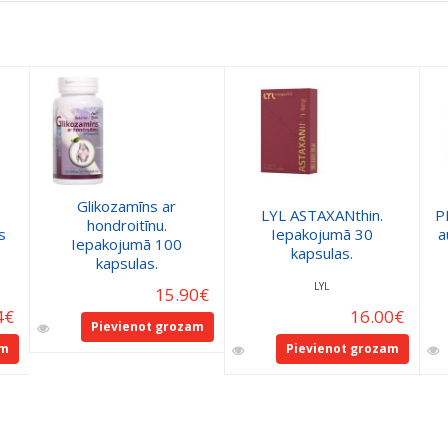
Glikozamīns ar
LYL ASTAXANthin.
P
hondroitīnu.
s
Iepakojumā 30
a
Iepakojumā 100
kapsulas.
kapsulas.
LYL
15.90
€
4
€
16.00
€
Pievienot grozam
am
Pievienot grozam