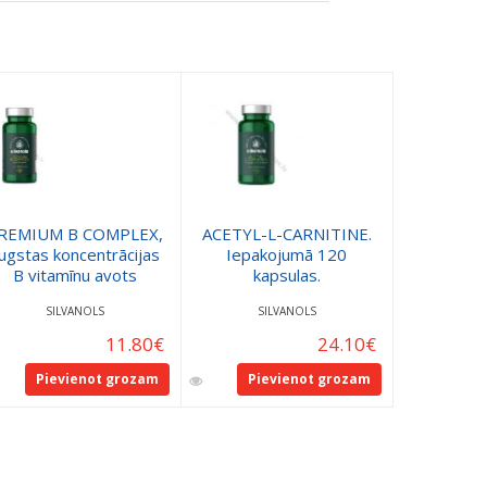
REMIUM B COMPLEX,
ACETYL-L-CARNITINE.
ugstas koncentrācijas
Iepakojumā 120
Nefrosa
B vitamīnu avots
kapsulas.
SILVANOLS
SILVANOLS
SI
11.80
€
24.10
€
Pievienot grozam
Pievienot grozam
Pie