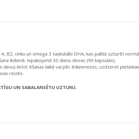
u A, B2, cinku un omega 3 taukskābi DHA, kas palīdz uzturēt normāl
tošana ikdienā. Iepakojumā 30 dienu devas (90 kapsulas).
s devu) lietot ēšanas laikā vai pēc ēdienreizes, uzdzerot pietie
anas reizēs.
RTĪGU UN SABALANSĒTU UZTURU.