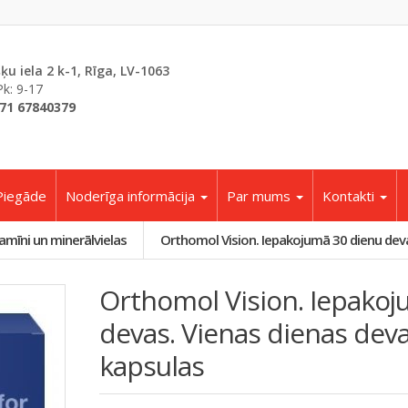
šķu iela 2 k-1, Rīga, LV-1063
Pk: 9-17
71 67840379
Piegāde
Noderīga informācija
Par mums
Kontakti
amīni un minerālvielas
Orthomol Vision. Iepakojumā 30 dienu deva
Orthomol Vision. Iepakoj
devas. Vienas dienas deva
kapsulas