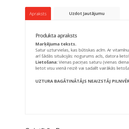
Uzdot Jautājumu
Apraksts
Produkta apraksts
Marķējuma teksts.
Satur uzturvielas, kas būtiskas acīm. Ar vitamīn
arī šādās situācijās: nogurums acīs, datora lie
Lietošana:
Vienas paciņas saturu (vienas diena
lietot visu vienā reizē vai sadalīt vairākās lietoš
UZTURA BAGĀTINĀTĀJS NEAIZSTĀJ PILNVĒ