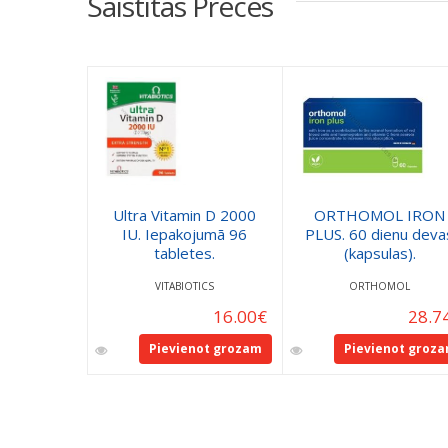
Saistītās Preces
Ultra Vitamin D 2000
ORTHOMOL IRON
IU. Iepakojumā 96
PLUS. 60 dienu deva
tabletes.
(kapsulas).
VITABIOTICS
ORTHOMOL
16.00
€
28.7
Pievienot grozam
Pievienot groz