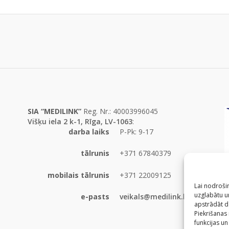
SIA “MEDILINK”
Reg. Nr.: 40003996045
Višķu iela 2 k-1, Rīga, LV-1063
:
darba laiks
P-Pk: 9-17
tālrunis
+371 67840379
mobilais tālrunis
+371 22009125
Lai nodrošin
uzglabātu un
e-pasts
veikals@medilink.lv
apstrādāt d
Piekrišanas
funkcijas un