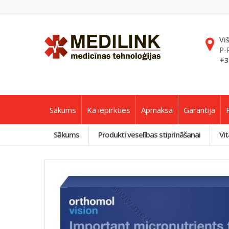
Vi
P-
+3
Sākums
Kā iepirkties
Apmaksa
Garantija
Sākums
Produkti veselības stiprināšanai
Vit