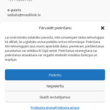
e-pasts
veikals@medilink.lv
Pārvaldīt piekrišanu
Lai nodrošinātu vislabāko pieredzi, mēs izmantojam tādas tehnoloģijas
kā sīkfaili, lai uzglabātu un/vai piekļūtu ierīces informācijai. Piekrišana
šīm tehnoloģijām ļaus mums apstrādāt datus, piemēram, pārlūkošanas
paradumus vai unikālus ID šajā vietnē. Piekrišanas nesniegšana vai
piekrišanas atsaukšana var negatīvi ietekmēt noteiktas funkcijas un
iespējas.
Piekrītu
Nepiekrītu
Skatīt iestatījumus
© Medicinaspreces.lv 2009 - 2026.
Privātuma atruna
Privātuma atruna