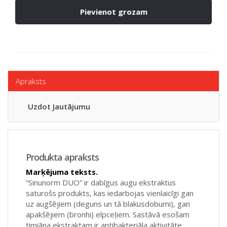
Pievienot grozam
Apraksts
Uzdot Jautājumu
Produkta apraksts
Marķējuma teksts.
“Sinunorm DUO” ir dabīgus augu ekstraktus
saturošs produkts, kas iedarbojas vienlaicīgi gan
uz augšējiem (deguns un tā blakusdobumi), gan
apakšējiem (bronhi) elpceļiem. Sastāvā esošam
timiāna ekstraktam ir antibakteriāla aktivitāte.