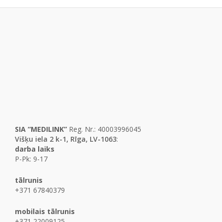
SIA “MEDILINK”
Reg. Nr.: 40003996045
Višķu iela 2 k-1, Rīga, LV-1063
:
darba laiks
P-Pk: 9-17
tālrunis
+371 67840379
mobilais tālrunis
+371 22009125