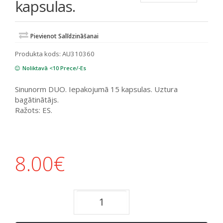
kapsulas.
Pievienot Salīdzināšanai
Produkta kods:
AU310360
Noliktavā <10 Prece/-Es
Sinunorm DUO. Iepakojumā 15 kapsulas. Uztura
bagātinātājs.
Ražots: ES.
8.00
€