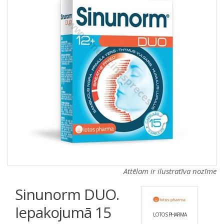
a
a
t
t
i
i
o
o
n
n
Attēlam ir ilustratīva nozīme
Sinunorm DUO.
Iepakojumā 15
LOTOS PHARMA