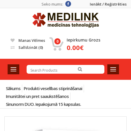
Seko mums:
Ienākt / Reģistrēties
Iepirkumu Grozs
Manas Vēlmes
0
0.00€
Salīdzināt
(0)
T
T
o
o
g
g
g
g
Sākums
Produkti veselības stiprināšanai
l
l
Imunitātei un pret saaukstēšanos
e
e
Sinunorm DUO. Iepakojumā 15 kapsulas.
n
n
a
a
v
v
i
i
g
g