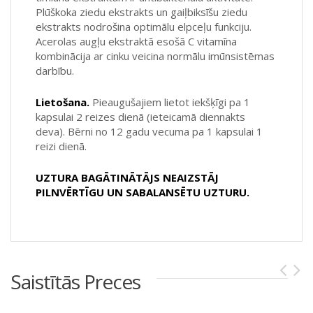
Plūškoka ziedu ekstrakts un gaiļbiksīšu ziedu
ekstrakts nodrošina optimālu elpceļu funkciju.
Acerolas augļu ekstraktā esošā C vitamīna
kombinācija ar cinku veicina normālu imūnsistēmas
darbību.
Lietošana.
Pieaugušajiem lietot iekšķīgi pa 1
kapsulai 2 reizes dienā (ieteicamā diennakts
deva). Bērni no 12 gadu vecuma pa 1 kapsulai 1
reizi dienā.
UZTURA BAGĀTINĀTĀJS NEAIZSTĀJ
PILNVĒRTĪGU UN SABALANSĒTU UZTURU.
Saistītās Preces