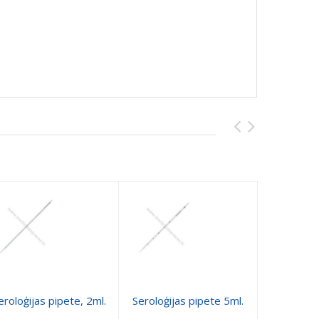
Maiss
eroloģijas pipete, 2ml.
Seroloģijas pipete 5ml.
savākšan