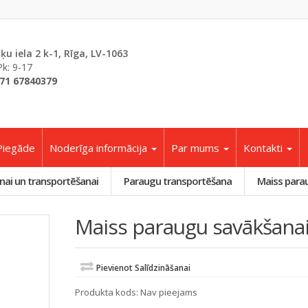
šķu iela 2 k-1, Rīga, LV-1063
Pk: 9-17
71 67840379
Piegāde
Noderīga informācija
Par mums
Kontakti
nai un transportēšanai
Paraugu transportēšana
Maiss para
Maiss paraugu savākšanai
Pievienot Salīdzināšanai
Produkta kods:
Nav pieejams