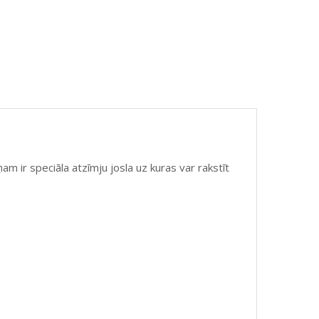
m ir speciāla atzīmju josla uz kuras var rakstīt