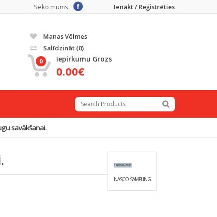
Seko mums:
Ienākt / Reģistrēties
Manas Vēlmes
Salīdzināt
(0)
Iepirkumu Grozs
0
0.00€
ugu savākšanai.
.
NASCO SAMPLING