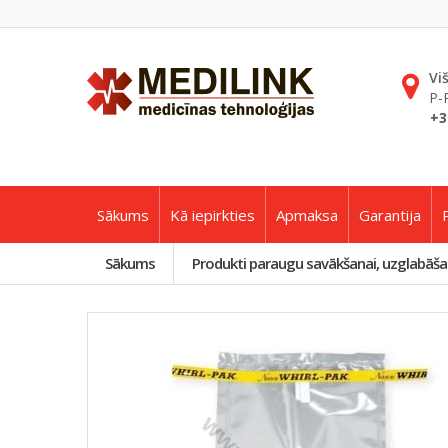
Vi
P-
+3
Sākums
Kā iepirkties
Apmaksa
Garantija
Sākums
Produkti paraugu savākšanai, uzglabāša