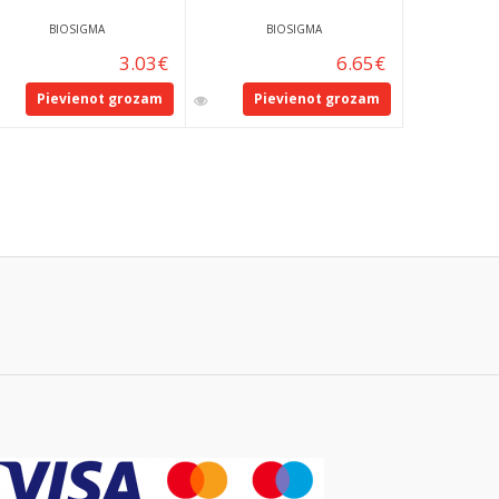
BIOSIGMA
BIOSIGMA
NASCO
3.03
€
6.65
€
0
Pievienot grozam
Pievienot grozam