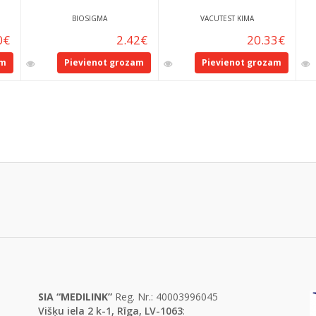
BIOSIGMA
VACUTEST KIMA
0
€
2.42
€
20.33
€
am
Pievienot grozam
Pievienot grozam
SIA “MEDILINK”
Reg. Nr.: 40003996045
Višķu iela 2 k-1, Rīga, LV-1063
: