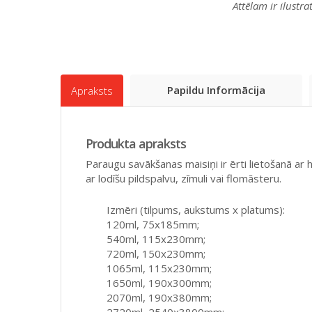
Attēlam ir ilustr
Papildu Informācija
Apraksts
Produkta apraksts
Paraugu savākšanas maisiņi ir ērti lietošanā ar 
ar lodīšu pildspalvu, zīmuli vai flomāsteru.
Izmēri (tilpums, aukstums x platums):
120ml, 75x185mm;
540ml, 115x230mm;
720ml, 150x230mm;
1065ml, 115x230mm;
1650ml, 190x300mm;
2070ml, 190x380mm;
2720ml, 2540x3800mm;