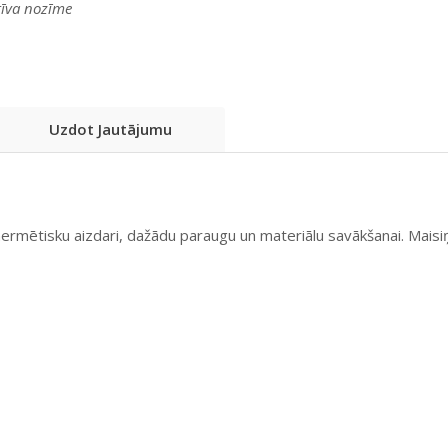
atīva nozīme
Uzdot Jautājumu
hermētisku aizdari, dažādu paraugu un materiālu savākšanai. Maisiņa