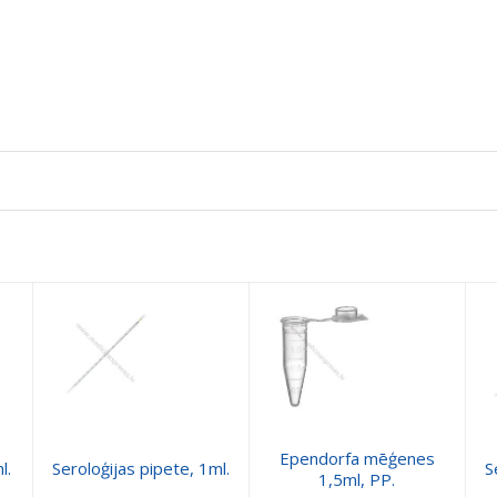
Ependorfa mēģenes
l.
Seroloģijas pipete, 1ml.
S
1,5ml, PP.