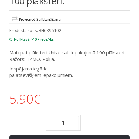
100 plāksteri.
Pievienot Salīdzināšanai
Produkta kods:
BH6896102
Noliktavā >10 Prece/-Es
Matopat plāksteri Universal. Iepakojumā 100 plāksteri.
Ražots: TZMO, Polija.
Iespējama iegāde:
pa atsevišķiem iepakojumiem.
5.90
€