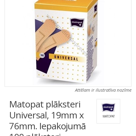
a
a
t
t
i
i
o
o
n
n
Attēlam ir ilustratīva nozīme
Matopat plāksteri
Universal, 19mm x
MATOPAT
76mm. Iepakojumā