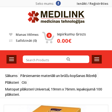
Seko mums:
Ienākt / Reģistrēties
Iepirkumu Grozs
Manas Vēlmes
0
0.00€
Salīdzināt
(0)
T
T
o
o
g
g
g
g
Sākums
Pārsienamie materiāli un brūču kopšanas līdzekļi
l
l
Plāksteri
Citi
e
e
Matopat plāksteri Universal, 19mm x 76mm. Iepakojumā 100
n
n
plāksteri.
a
a
v
v
i
i
g
g