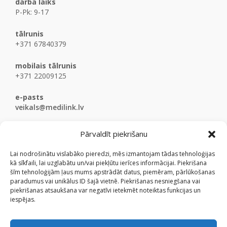
darba laiks
P-Pk: 9-17
tālrunis
+371 67840379
mobilais tālrunis
+371 22009125
e-pasts
veikals@medilink.lv
Pārvaldīt piekrišanu
Lai nodrošinātu vislabāko pieredzi, mēs izmantojam tādas tehnoloģijas
kā sīkfaili, lai uzglabātu un/vai piekļūtu ierīces informācijai. Piekrišana
šīm tehnoloģijām ļaus mums apstrādāt datus, piemēram, pārlūkošanas
paradumus vai unikālus ID šajā vietnē. Piekrišanas nesniegšana vai
piekrišanas atsaukšana var negatīvi ietekmēt noteiktas funkcijas un
iespējas.