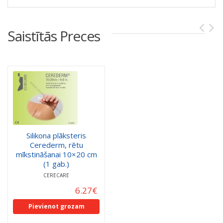
Saistītās Preces
Silikona plāksteris
Cerederm, rētu
mīkstināšanai 10×20 cm
(1 gab.)
CERECARE
6.27
€
Pievienot grozam