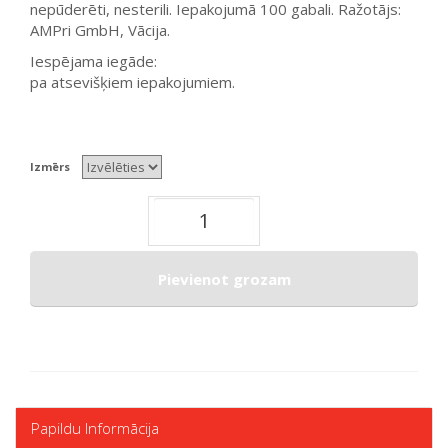
nepūderēti, nesterili. Iepakojumā 100 gabali. Ražotājs:
AMPri GmbH, Vācija.
Iespējama iegāde:
pa atsevišķiem iepakojumiem.
Izmērs
Pievienot grozam
Papildu Informācija