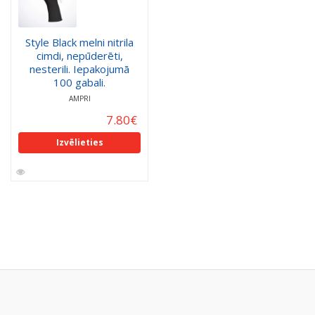
Style Black melni nitrila
cimdi, nepūderēti,
nesterili. Iepakojumā
100 gabali.
AMPRI
7.80
€
Izvēlieties