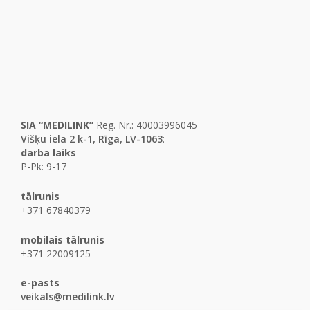
SIA “MEDILINK”
Reg. Nr.: 40003996045
Višķu iela 2 k-1, Rīga, LV-1063
:
darba laiks
P-Pk: 9-17
tālrunis
+371 67840379
mobilais tālrunis
+371 22009125
e-pasts
veikals@medilink.lv