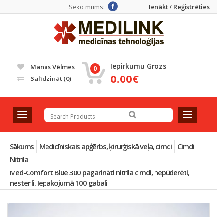
Seko mums:
Ienākt / Reģistrēties
Iepirkumu Grozs
Manas Vēlmes
0
0.00€
Salīdzināt
(0)
T
T
o
o
g
g
g
g
Sākums
Medicīniskais apģērbs, ķirurģiskā veļa, cimdi
Cimdi
l
l
Nitrila
e
e
Med-Comfort Blue 300 pagarināti nitrila cimdi, nepūderēti,
n
n
nesterili. Iepakojumā 100 gabali.
a
a
v
v
i
i
g
g