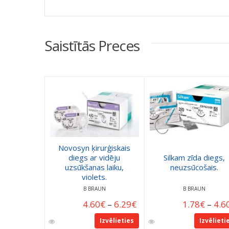
Saistītās Preces
Novosyn ķirurģiskais
diegs ar vidēju
Silkam zīda diegs,
uzsūkšanas laiku,
neuzsūcošais.
violets.
B BRAUN
B BRAUN
4.60
€
–
6.29
€
1.78
€
–
4.6
Izvēlieties
Izvēlieti