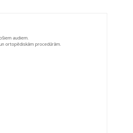
stošiem audiem.
ai un ortopēdiskām procedūrām.