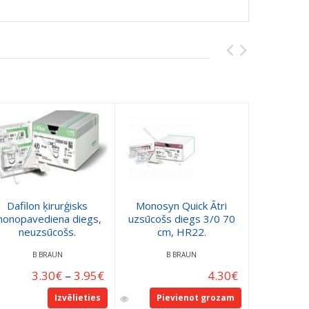
Dafilon ķirurģisks
Monosyn Quick Ātri
onopavediena diegs,
uzsūcošs diegs 3/0 70
neuzsūcošs.
cm, HR22.
B BRAUN
B BRAUN
3.30
€
–
3.95
€
4.30
€
Izvēlieties
Pievienot grozam