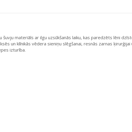
 šuvju materiāls ar ilgu uzsūkšanās laiku, kas paredzēts lēni dzī
ksēs un klīnikās vēdera sieniņu slēgšanai, resnās zarnas ķirurģij
pes izturība.