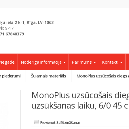
šķu iela 2 k-1, Rīga, LV-1063
Pk: 9-17
71 67840379
Piegāde
Noderīga informācija
Par mums
Kontakti
n piederumi
Šujamais materiāls
MonoPlus uzsūcošais diegs ar
MonoPlus uzsūcošais diegs
uzsūkšanas laiku, 6/0 45 
Pievienot Salīdzināšanai