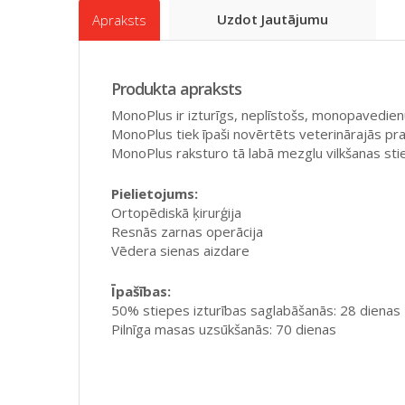
Uzdot Jautājumu
Apraksts
Produkta apraksts
MonoPlus ir izturīgs, neplīstošs, monopavedienu
MonoPlus tiek īpaši novērtēts veterinārajās pra
MonoPlus raksturo tā labā mezglu vilkšanas stie
Pielietojums:
Ortopēdiskā ķirurģija
Resnās zarnas operācija
Vēdera sienas aizdare
Īpašības:
50% stiepes izturības saglabāšanās: 28 dienas
Pilnīga masas uzsūkšanās: 70 dienas