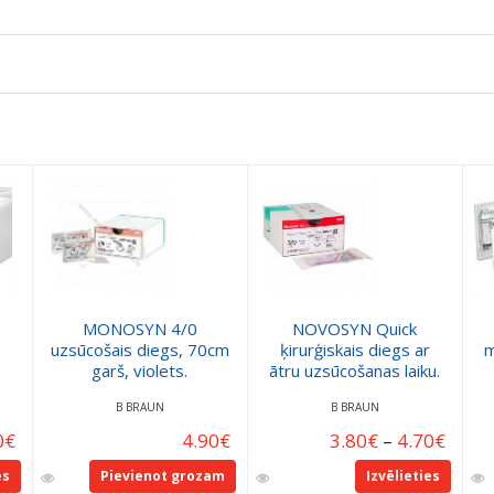
MONOSYN 4/0
NOVOSYN Quick
uzsūcošais diegs, 70cm
ķirurģiskais diegs ar
m
garš, violets.
ātru uzsūcošanas laiku.
B BRAUN
B BRAUN
0
€
4.90
€
3.80
€
–
4.70
€
es
Pievienot grozam
Izvēlieties