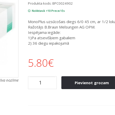
Produkta kods:
BPC0024902
Noliktavā >10 Prece/-Es
MonoPlus uzsūcošais diegs 6/0 45 cm, ar 1/2 lo
Ražotājs B.Braun Melsungen AG OPM.
Iespējama iegāde:
1)Pa atsevišķiem gabaliem
2) 36 diegu iepakojumā
5.80
€
atīva nozīme
Pievienot grozam