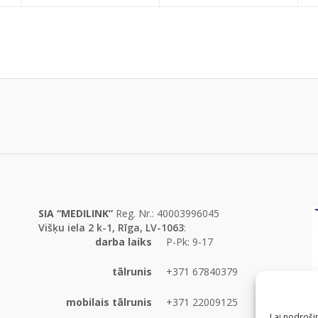
SIA “MEDILINK”
Reg. Nr.: 40003996045
Višķu iela 2 k-1, Rīga, LV-1063
:
darba laiks
P-Pk: 9-17
tālrunis
+371 67840379
mobilais tālrunis
+371 22009125
Lai nodrošin