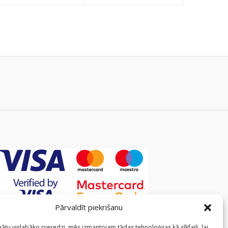
Pārvaldīt piekrišanu
ātu vislabāko pieredzi, mēs izmantojam tādas tehnoloģijas kā sīkfaili, lai