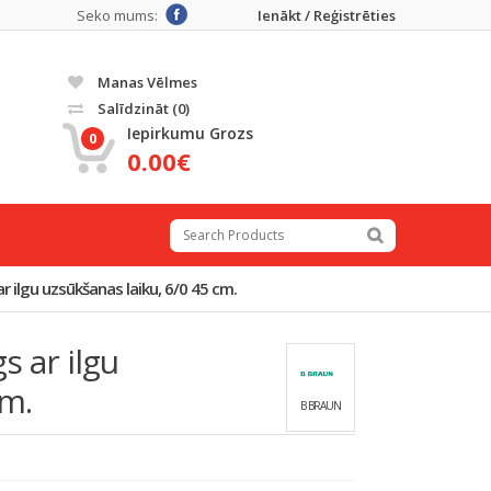
Seko mums:
Ienākt / Reģistrēties
Manas Vēlmes
Salīdzināt
(0)
Iepirkumu Grozs
0
0.00€
 ilgu uzsūkšanas laiku, 6/0 45 cm.
 ar ilgu
cm.
B BRAUN