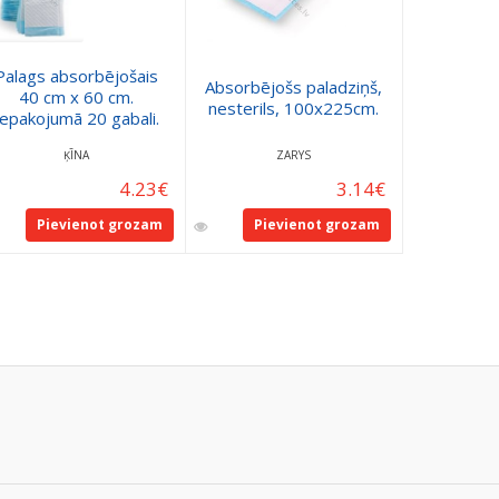
Palags absorbējošais
Matrača
Absorbējošs paladziņš,
40 cm x 60 cm.
ūdens ne
nesterils, 100x225cm.
Iepakojumā 20 gabali.
Conni M
ĶĪNA
ZARYS
V
4.23
€
3.14
€
Pievienot grozam
Pievienot grozam
Pie