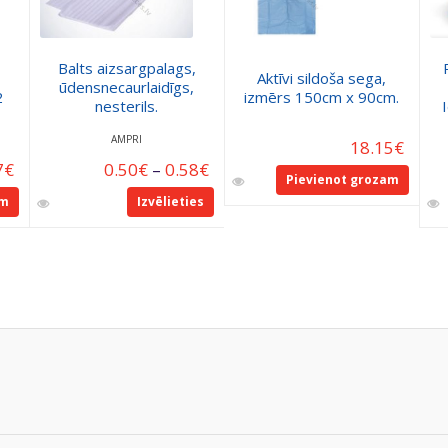
Balts aizsargpalags,
Aktīvi sildoša sega,
ūdensnecaurlaidīgs,
2
izmērs 150cm x 90cm.
nesterils.
AMPRI
18.15
€
7
€
0.50
€
–
0.58
€
Pievienot grozam
am
Izvēlieties