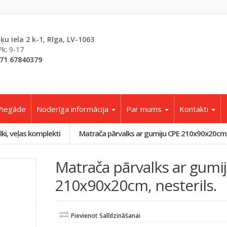
šķu iela 2 k-1, Rīga, LV-1063
Pk: 9-17
71 67840379
Piegāde
Noderīga informācija
Par mums
Kontakti
lki, veļas komplekti
Matrača pārvalks ar gumiju CPE 210x90x20cm, 
Matrača pārvalks ar gumi
210x90x20cm, nesterils.
Pievienot Salīdzināšanai