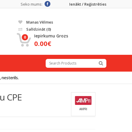
Seko mums:
Ienākt / Reģistrēties
Manas Vēlmes
Salīdzināt
(0)
Iepirkumu Grozs
0
0.00€
nesterils.
ju CPE
AMPRI