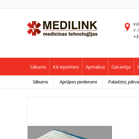
Vi
P-
+3
Sākums
Kā iepirkties
Apmaksa
Garantija
Sākums
Aprūpes piederumi
Paladziņi, pārva