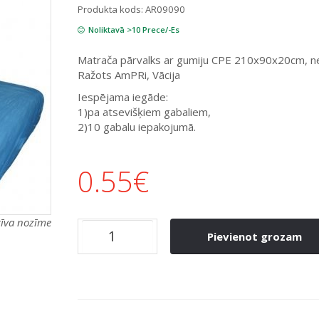
Produkta kods:
AR09090
Noliktavā >10 Prece/-Es
Matrača pārvalks ar gumiju CPE 210x90x20cm, ne
Ražots AmPRi, Vācija
Iespējama iegāde:
1)pa atsevišķiem gabaliem,
2)10 gabalu iepakojumā.
0.55
€
atīva nozīme
Pievienot grozam