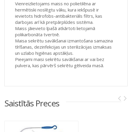
Vienreizlietojams maiss no polietilēna ar
hermētiski noslēgtu vāku, kura iekšpusē ir
ievietots hidrofobs-antibakteriāls filtrs, kas
darbojas arī kā pretpārplūdes sistēma.
Maiss jāievieto īpašā atkārtoti lietojamā
polikarbonāta tvertnē.
Maisa sekrētu savākšanai izmantošana samazina
tīrīšanas, dezinfekcijas un sterilizācijas izmaksas
un uzlabo higiēnas apstākļus.
Pieejami maisi sekrētu savākšanai ar vai bez
pulvera, kas pārvērš sekrētu gēlveida masā.
Saistītās Preces