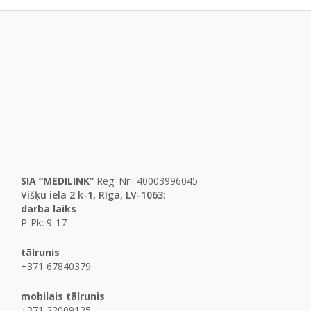
SIA “MEDILINK”
Reg. Nr.: 40003996045
Višķu iela 2 k-1, Rīga, LV-1063
:
darba laiks
P-Pk: 9-17
tālrunis
+371 67840379
mobilais tālrunis
+371 22009125