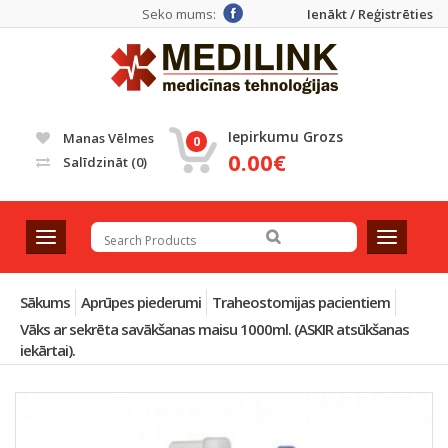
Seko mums:
Ienākt / Reģistrēties
Iepirkumu Grozs
Manas Vēlmes
0
0.00€
Salīdzināt
(0)
T
T
o
o
g
g
g
g
Sākums
Aprūpes piederumi
Traheostomijas pacientiem
l
l
Vāks ar sekrēta savākšanas maisu 1000ml. (ASKIR atsūkšanas
e
e
iekārtai).
n
n
a
a
v
v
i
i
g
g