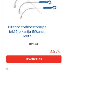
Birstīte traheostomijas
iekšējo kaniļu tīrīšanai,
liekta.
TRACOE
3.57
€
Izvēlieties