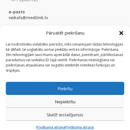
e-pasts
veikals@medilink.lv
Pārvaldīt piekrišanu
Lai nodrošinātu vislabāko pieredzi, mēs izmantojam tādas tehnoloģijas
kā sīkfaili, lai uzglabātu un/vai piekļūtu ierīces informācijai. Piekrišana
šīm tehnoloģijām ļaus mums apstrādāt datus, piemēram, pārlūkošanas
paradumus vai unikālus ID šajā vietnē. Piekrišanas nesniegšana vai
piekrišanas atsaukšana var negatīvi ietekmēt noteiktas funkcijas un
iespējas.
Piekrītu
Nepiekrītu
Skatīt iestatījumus
© Medicinaspreces.lv 2009 - 2026.
Privātuma atruna
Privātuma atruna