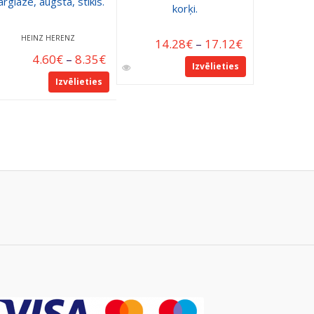
ārglāze, augstā, stikls.
Stikl
korķi.
HEINZ HERENZ
14.28
€
–
17.12
€
4.60
€
–
8.35
€
Izvēlieties
Pie
Izvēlieties