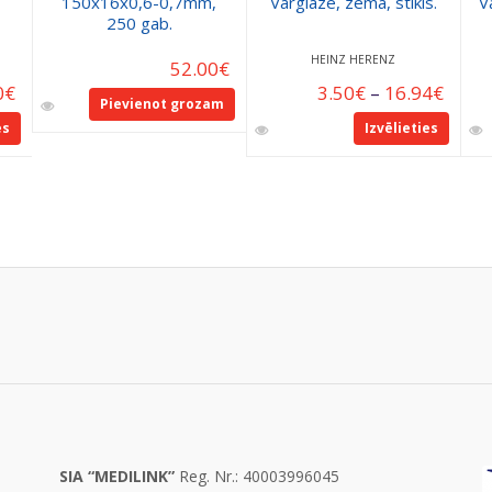
150x16x0,6-0,7mm,
Vārglāze, zemā, stikls.
V
250 gab.
HEINZ HERENZ
52.00
€
0
€
3.50
€
–
16.94
€
Pievienot grozam
es
Izvēlieties
SIA “MEDILINK”
Reg. Nr.: 40003996045