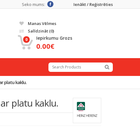
Seko mums:
Ienākt / Reģistrēties
Manas Vēlmes
Salīdzināt
(0)
Iepirkumu Grozs
0
0.00€
r platu kaklu.
ar platu kaklu.
HEINZ HERENZ