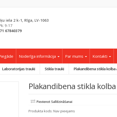
šķu iela 2 k-1, Rīga, LV-1063
Pk: 9-17
71 67840379
Piegāde
Noderīga informācija
Par mums
Kontakti
Laboratorijas trauki
Stikla trauki
Plakandibena stikla kolba a
Plakandibena stikla kolba 
Pievienot Salīdzināšanai
Produkta kods:
Nav pieejams