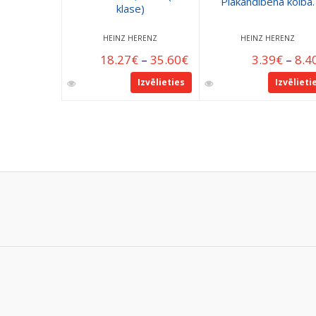
Plakandibena kolba.
klase)
HEINZ HERENZ
HEINZ HERENZ
18.27
€
–
35.60
€
3.39
€
–
8.4
Izvēlieties
Izvēlieti