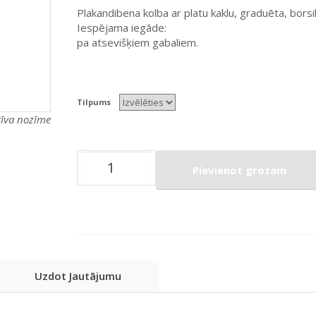
Plakandibena kolba ar platu kaklu, graduēta, borsil
Iespējama iegāde:
pa atsevišķiem gabaliem.
Tilpums
atīva nozīme
Pievienot grozam
Uzdot Jautājumu