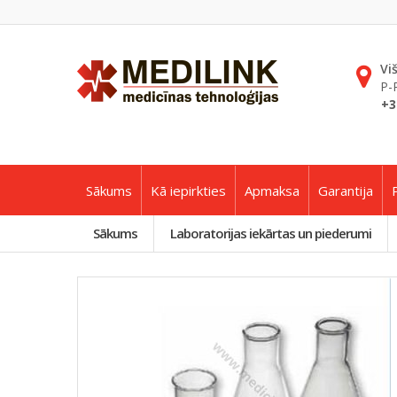
Vi
P-
+3
Sākums
Kā iepirkties
Apmaksa
Garantija
Sākums
Laboratorijas iekārtas un piederumi