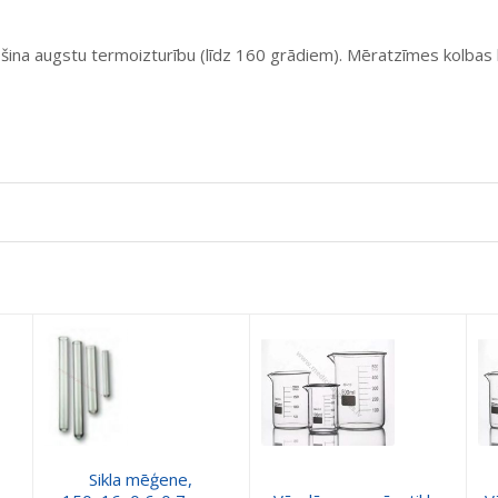
rošina augstu termoizturību (līdz 160 grādiem). Mēratzīmes kolbas k
Sikla mēģene,