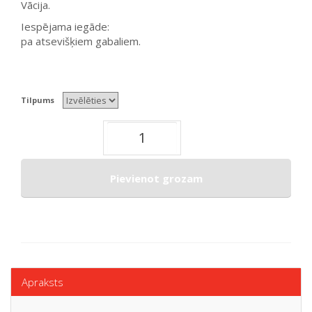
Vācija.
Iespējama iegāde:
pa atsevišķiem gabaliem.
Tilpums
Pievienot grozam
Apraksts