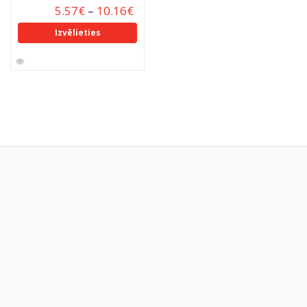
5.57
€
–
10.16
€
Izvēlieties