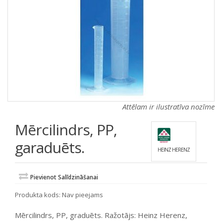
a
a
t
t
i
i
o
o
n
n
Attēlam ir ilustratīva nozīme
Mērcilindrs, PP,
garaduēts.
HEINZ HERENZ
Pievienot Salīdzināšanai
Produkta kods:
Nav pieejams
Mērcilindrs, PP, graduēts. Ražotājs: Heinz Herenz,