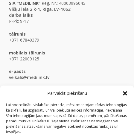
SIA “MEDILINK”
Reg. Nr.: 40003996045
Višķu iela 2 k-1, Rīga, LV-1063
:
darba laiks
P-Pk: 9-17
tālrunis
+371 67840379
mobilais tālrunis
+371 22009125
e-pasts
veikals@medilink.lv
Pārvaldīt piekrišanu
Lai nodrošinātu vislabāko pieredzi, mēs izmantojam tādas tehnoloģijas
kā sīkfaili, lai uzglabātu un/vai piekļūtu ierīces informācijai. Piekrišana
šīm tehnoloģijām ļaus mums apstrādāt datus, piemēram, pārlūkošanas
paradumus vai unikālus ID šajā vietnē. Piekrišanas nesniegšana vai
piekrišanas atsaukšana var negatīvi ietekmēt noteiktas funkcijas un
iespējas.