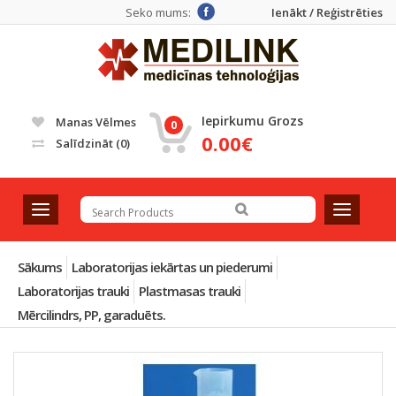
Seko mums:
Ienākt / Reģistrēties
Iepirkumu Grozs
Manas Vēlmes
0
0.00€
Salīdzināt
(0)
T
T
o
o
g
g
g
g
Sākums
Laboratorijas iekārtas un piederumi
l
l
Laboratorijas trauki
Plastmasas trauki
e
e
Mērcilindrs, PP, garaduēts.
n
n
a
a
v
v
i
i
g
g