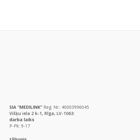
SIA “MEDILINK”
Reg. Nr.: 40003996045
Višķu iela 2 k-1, Rīga, LV-1063
:
darba laiks
P-Pk: 9-17
tālrunis