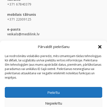
+371 67840379
mobilais tālrunis
+371 22009125
e-pasts
veikals@medilink.lv
Pārvaldīt piekrišanu
Lai nodrošinātu vislabāko pieredzi, mēs izmantojam tādas tehnoloģijas
kā sīkfaili, lai uzglabātu un/vai piekļūtu ierīces informācijai. Piekrišana
šīm tehnoloģijām ļaus mums apstrādāt datus, piemēram, pārlūkošanas
paradumus vai unikālus ID šajā vietnē. Piekrišanas nesniegšana vai
piekrišanas atsaukšana var negatīvi ietekmēt noteiktas funkcijas un
iespējas.
Piekrītu
Nepiekrītu