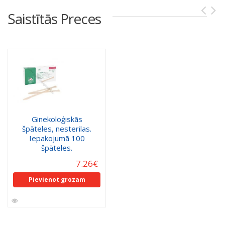
Saistītās Preces
Ginekoloģiskās
špāteles, nesterilas.
Iepakojumā 100
špāteles.
7.26
€
Pievienot grozam