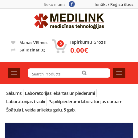
Seko mums:
Ienākt / Reģistrēties
Iepirkumu Grozs
Manas Vēlmes
0
0.00€
Salīdzināt
(0)
T
T
o
o
g
g
g
g
Sākums
Laboratorijas iekārtas un piederumi
l
l
Laboratorijas trauki
Papildpiederumi laboratorijas darbam
e
e
Špātula L veida ar liektu galu, 5 gab.
n
n
a
a
v
v
i
i
g
g