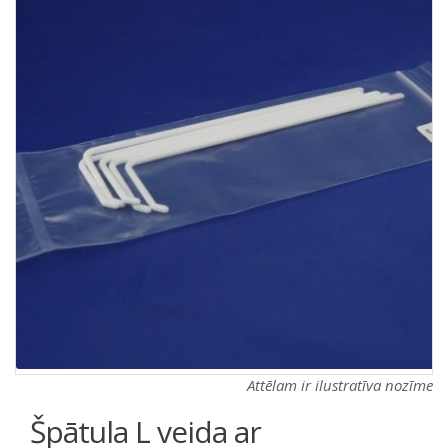
a
a
t
t
i
i
o
o
n
n
Attēlam ir ilustratīva nozīme
Špātula L veida ar