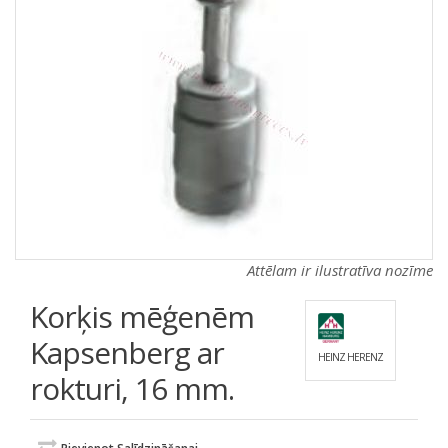
a
a
t
t
i
i
o
o
n
n
Attēlam ir ilustratīva nozīme
Korķis mēģenēm
Kapsenberg ar
HEINZ HERENZ
rokturi, 16 mm.