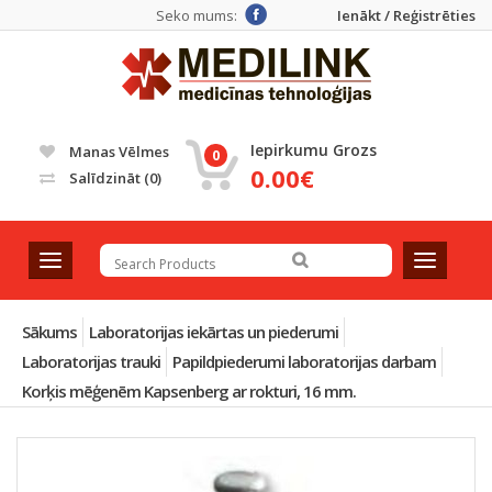
Seko mums:
Ienākt / Reģistrēties
Iepirkumu Grozs
Manas Vēlmes
0
0.00€
Salīdzināt
(0)
T
T
o
o
g
g
g
g
Sākums
Laboratorijas iekārtas un piederumi
l
l
Laboratorijas trauki
Papildpiederumi laboratorijas darbam
e
e
Korķis mēģenēm Kapsenberg ar rokturi, 16 mm.
n
n
a
a
v
v
i
i
g
g