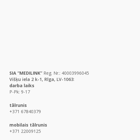
SIA “MEDILINK”
Reg. Nr.: 40003996045
Višķu iela 2 k-1, Rīga, LV-1063
:
darba laiks
P-Pk: 9-17
tālrunis
+371 67840379
mobilais tālrunis
+371 22009125