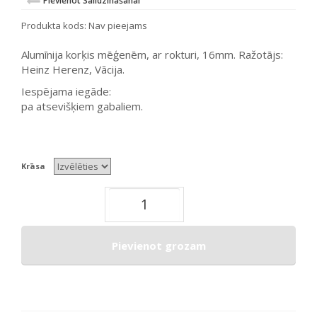
Pievienot Salīdzināšanai
Produkta kods:
Nav pieejams
Alumīnija korķis mēģenēm, ar rokturi, 16mm. Ražotājs:
Heinz Herenz, Vācija.
Iespējama iegāde:
pa atsevišķiem gabaliem.
Krāsa
Pievienot grozam