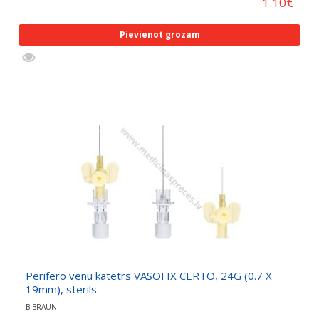
1.10
€
Pievienot grozam
Perifēro vēnu katetrs VASOFIX CERTO, 24G (0.7 X
19mm), sterils.
B BRAUN