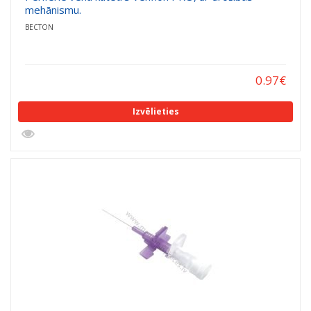
mehānismu.
BECTON
0.97
€
Izvēlieties