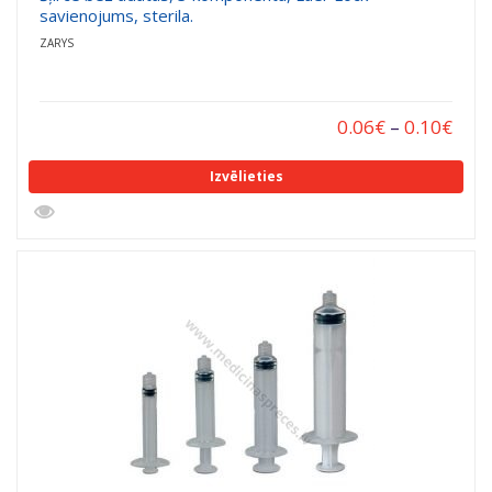
savienojums, sterila.
ZARYS
0.06
€
–
0.10
€
Izvēlieties