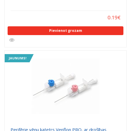
0.19
€
Pievienot grozam
JAUNUMS!
Perifērie vēnu katetrs Venflon PRO, ar drošības