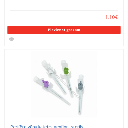
1.10
€
Pievienot grozam
Perifēro vēnu katetrs Venflon, sterils.