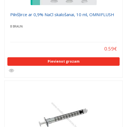
Pilnšļirce ar 0,9% NaCl skalošanai, 10 ml, OMNIFLUSH
B BRAUN
0.59
€
Pievienot grozam