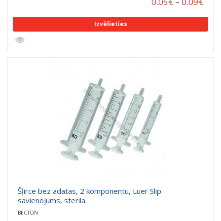
0.05
€
–
0.09
€
Izvēlieties
Šļirce bez adatas, 2 komponentu, Luer Slip
savienojums, sterila.
BECTON