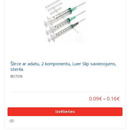
Šļirce ar adatu, 2 komponentu, Luer Slip savienojums,
sterila.
BECTON
0.09
€
–
0.16
€
Izvēlieties