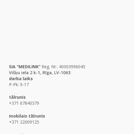
SIA “MEDILINK”
Reg. Nr.: 40003996045
Višķu iela 2 k-1, Rīga, LV-1063
:
darba laiks
P-Pk: 9-17
tālrunis
+371 67840379
mobilais tālrunis
+371 22009125