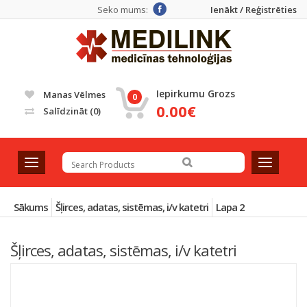
Seko mums:
Ienākt / Reģistrēties
Iepirkumu Grozs
Manas Vēlmes
0
0.00€
Salīdzināt
(0)
T
T
o
o
g
g
g
g
Sākums
Šļirces, adatas, sistēmas, i/v katetri
Lapa 2
l
l
e
e
Šļirces, adatas, sistēmas, i/v katetri
n
n
a
a
v
v
Atlasīt pēc noklusējuma
i
i
g
g