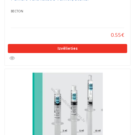
BECTON
0.55
€
Izvēlieties