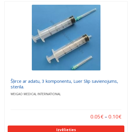
Šļirce ar adatu, 3 komponentu, Luer Slip savienojums,
sterila.
WEIGAO MEDICAL INTERNATIONAL
0.05
€
–
0.10
€
Izvēlieties