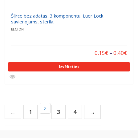
Šļirce bez adatas, 3 komponentu, Luer Lock
savienojums, sterila.
BECTON
0.15
€
–
0.40
€
Izvēlieties
2
←
1
3
4
→