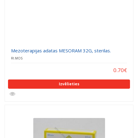
CITI (25)
Mezoterapijas adatas MESORAM 32G, sterilas.
RI.MOS
0.70
€
Izvēlieties