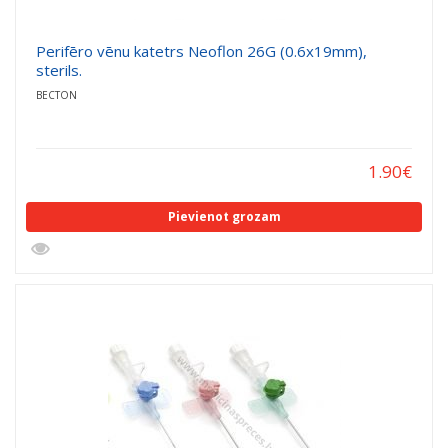
Perifēro vēnu katetrs Neoflon 26G (0.6x19mm),
sterils.
BECTON
1.90
€
Pievienot grozam