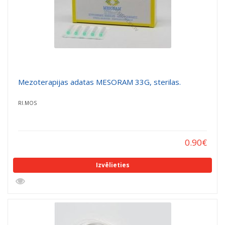
Mezoterapijas adatas MESORAM 33G, sterilas.
RI.MOS
0.90
€
Izvēlieties