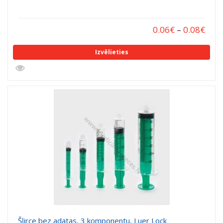
0.06
€
–
0.08
€
Izvēlieties
Šļirce bez adatas, 3 komponentu, Luer Lock