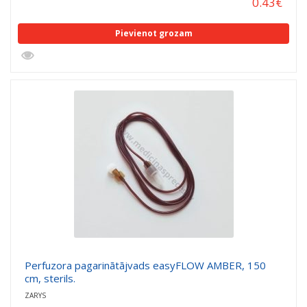
0.43
€
Pievienot grozam
Perfuzora pagarinātājvads easyFLOW AMBER, 150
cm, sterils.
ZARYS